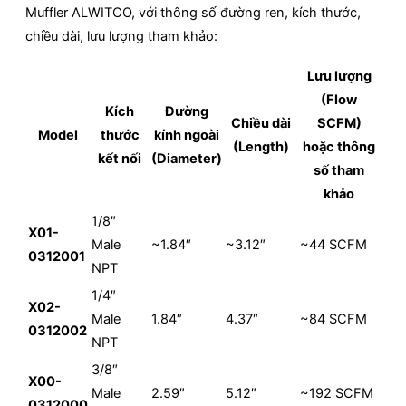
Muffler ALWITCO, với thông số đường ren, kích thước,
chiều dài, lưu lượng tham khảo:
Lưu lượng
(Flow
Kích
Đường
Chiều dài
SCFM)
Model
thước
kính ngoài
(Length)
hoặc thông
kết nối
(Diameter)
số tham
khảo
1/8″
X01-
Male
~1.84″
~3.12″
~44 SCFM
0312001
NPT
1/4″
X02-
Male
1.84″
4.37″
~84 SCFM
0312002
NPT
3/8″
X00-
Male
2.59″
5.12″
~192 SCFM
0312000