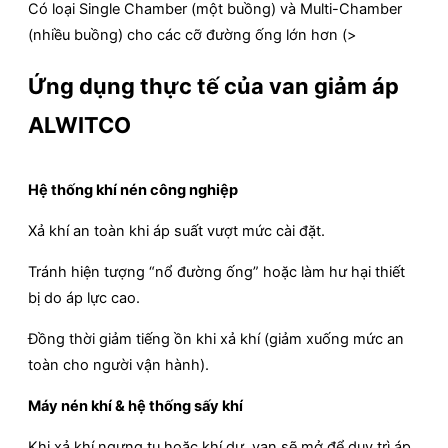
Có loại Single Chamber (một buồng) và Multi-Chamber
(nhiều buồng) cho các cỡ đường ống lớn hơn (>
Ứng dụng thực tế của van giảm áp
ALWITCO
Hệ thống khí nén công nghiệp
Xả khí an toàn khi áp suất vượt mức cài đặt.
Tránh hiện tượng “nổ đường ống” hoặc làm hư hại thiết
bị do áp lực cao.
Đồng thời giảm tiếng ồn khi xả khí (giảm xuống mức an
toàn cho người vận hành).
Máy nén khí & hệ thống sấy khí
Khi xả khí ngưng tụ hoặc khí dư, van sẽ mở để duy trì áp