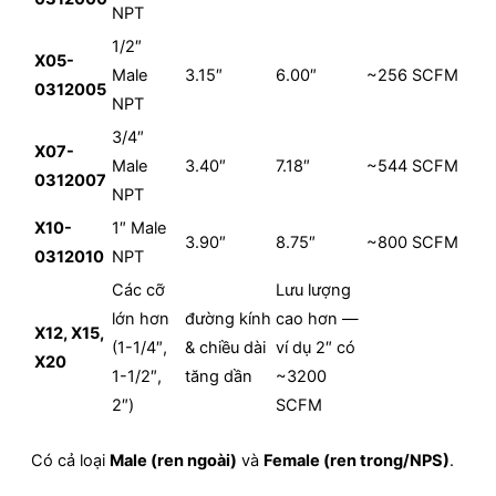
NPT
1/2″
X05-
Male
3.15″
6.00″
~256 SCFM
0312005
NPT
3/4″
X07-
Male
3.40″
7.18″
~544 SCFM
0312007
NPT
X10-
1″ Male
3.90″
8.75″
~800 SCFM
0312010
NPT
Các cỡ
Lưu lượng
lớn hơn
đường kính
cao hơn —
X12, X15,
(1-1/4″,
& chiều dài
ví dụ 2″ có
X20
1-1/2″,
tăng dần
~3200
2″)
SCFM
Có cả loại
Male (ren ngoài)
và
Female (ren trong/NPS)
.