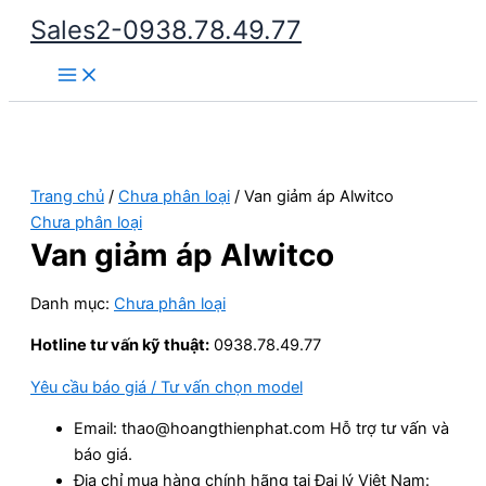
Nhảy
Sales2-0938.78.49.77
tới
Main
nội
Menu
dung
Trang chủ
/
Chưa phân loại
/ Van giảm áp Alwitco
Chưa phân loại
Van giảm áp Alwitco
Danh mục:
Chưa phân loại
Hotline tư vấn kỹ thuật:
0938.78.49.77
Yêu cầu báo giá / Tư vấn chọn model
Email: thao@hoangthienphat.com Hỗ trợ tư vấn và
báo giá.
Địa chỉ mua hàng chính hãng tại Đại lý Việt Nam: