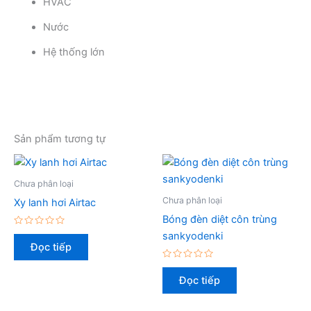
HVAC
Nước
Hệ thống lớn
Sản phẩm tương tự
Chưa phân loại
Chưa phân loại
Xy lanh hơi Airtac
Bóng đèn diệt côn trùng
Được
sankyodenki
xếp
Đọc tiếp
hạng
0
5
Được
sao
xếp
Đọc tiếp
hạng
0
5
sao