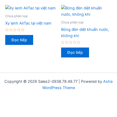
Chưa phân loại
Chưa phân loại
Xy lanh AirTac tại việt nam
Bóng đèn diệt khuẩn nước,
Được
không khí
xếp
Đọc tiếp
hạng
0
5
Được
sao
xếp
Đọc tiếp
hạng
0
5
sao
Copyright © 2026 Sales2-0938.78.49.77 | Powered by
Astra
WordPress Theme