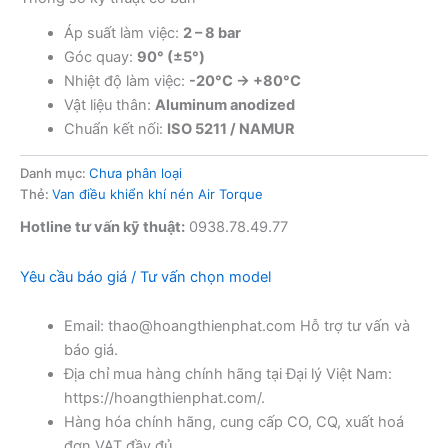
Áp suất làm việc:
2 – 8 bar
Góc quay:
90° (±5°)
Nhiệt độ làm việc:
-20°C → +80°C
Vật liệu thân:
Aluminum anodized
Chuẩn kết nối:
ISO 5211 / NAMUR
Danh mục:
Chưa phân loại
Thẻ:
Van điều khiển khí nén Air Torque
Hotline tư vấn kỹ thuật:
0938.78.49.77
Yêu cầu báo giá / Tư vấn chọn model
Email: thao@hoangthienphat.com Hỗ trợ tư vấn và
báo giá.
Địa chỉ mua hàng chính hãng tại Đại lý Việt Nam:
https://hoangthienphat.com/.
Hàng hóa chính hãng, cung cấp CO, CQ, xuất hoá
đơn VAT đầy đủ.