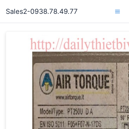
Nhảy
Sales2-0938.78.49.77
tới
Main
nội
dung
Men