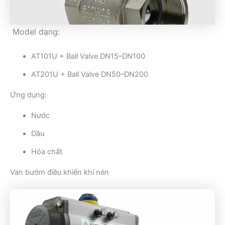
Model dạng:
AT101U + Ball Valve DN15–DN100
AT201U + Ball Valve DN50–DN200
Ứng dụng:
Nước
Dầu
Hóa chất
Van bướm điều khiển khí nén