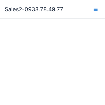
Nhảy
Sales2-0938.78.49.77
tới
Main
nội
dung
Men