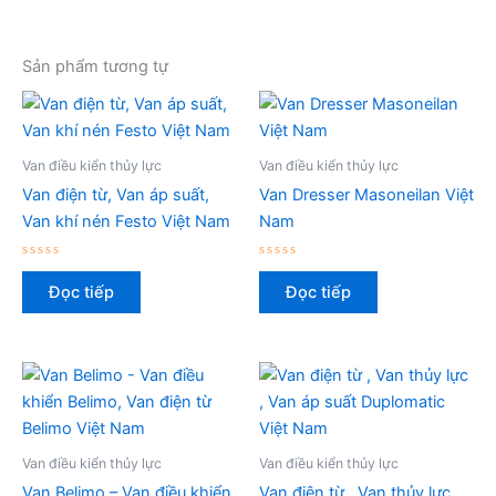
Sản phẩm tương tự
Van điều kiển thủy lực
Van điều kiển thủy lực
Van điện từ, Van áp suất,
Van Dresser Masoneilan Việt
Van khí nén Festo Việt Nam
Nam
Được
Được
xếp
xếp
Đọc tiếp
Đọc tiếp
hạng
hạng
0
0
5
5
sao
sao
Van điều kiển thủy lực
Van điều kiển thủy lực
Van Belimo – Van điều khiển
Van điện từ , Van thủy lực ,