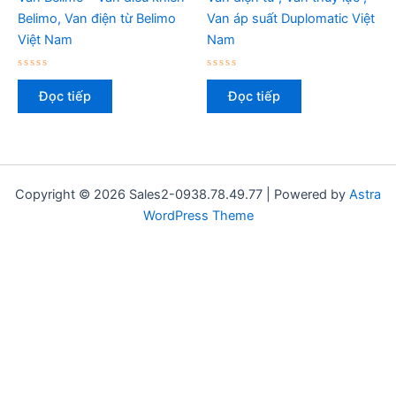
Belimo, Van điện từ Belimo
Van áp suất Duplomatic Việt
Việt Nam
Nam
Được
Được
xếp
xếp
Đọc tiếp
Đọc tiếp
hạng
hạng
0
0
5
5
sao
sao
Copyright © 2026 Sales2-0938.78.49.77 | Powered by
Astra
WordPress Theme