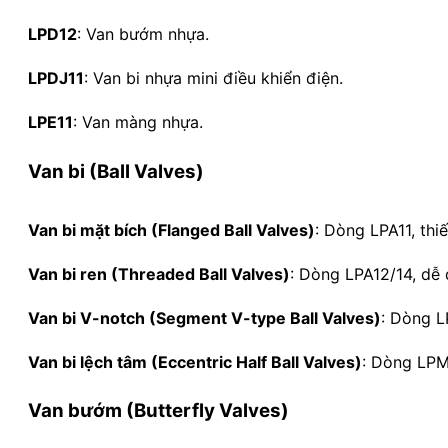
LPD12
:
Van bướm nhựa.
LPDJ11
:
Van bi nhựa mini điều khiển điện.
LPE11
:
Van màng nhựa.
Van bi (Ball Valves)
Van bi mặt bích (Flanged Ball Valves)
:
Dòng LPA11, thi
Van bi ren (Threaded Ball Valves)
:
Dòng LPA12/14, dễ d
Van bi V-notch (Segment V-type Ball Valves)
:
Dòng LP
Van bi lệch tâm (Eccentric Half Ball Valves)
:
Dòng LPM1
Van bướm (Butterfly Valves)