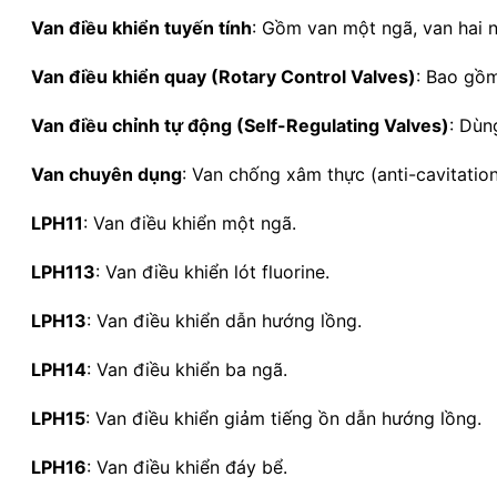
Van điều khiển tuyến tính
:
Gồm van một ngã, van hai n
Van điều khiển quay (Rotary Control Valves)
:
Bao gồm
Van điều chỉnh tự động (Self-Regulating Valves)
:
Dùng
Van chuyên dụng
:
Van chống xâm thực (anti-cavitation)
LPH11
:
Van điều khiển một ngã.
LPH113
:
Van điều khiển lót fluorine.
LPH13
:
Van điều khiển dẫn hướng lồng.
LPH14
:
Van điều khiển ba ngã.
LPH15
:
Van điều khiển giảm tiếng ồn dẫn hướng lồng.
LPH16
:
Van điều khiển đáy bể.