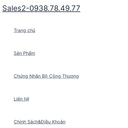
Nhảy
Sales2-0938.78.49.77
tới
nội
dung
Trang chủ
Sản Phẩm
Chứng Nhân Bộ Công Thương
Liên hệ
Chính Sách&Điều Khoản