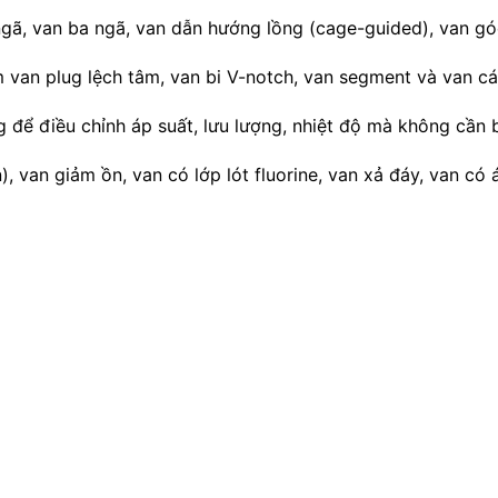
gã, van ba ngã, van dẫn hướng lồng (cage-guided), van gó
 van plug lệch tâm, van bi V-notch, van segment và van c
 để điều chỉnh áp suất, lưu lượng, nhiệt độ mà không cần 
, van giảm ồn, van có lớp lót fluorine, van xả đáy, van có á