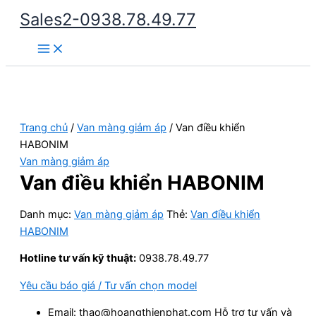
Nhảy
Sales2-0938.78.49.77
tới
Main
nội
Menu
dung
Trang chủ
/
Van màng giảm áp
/ Van điều khiển
HABONIM
Van màng giảm áp
Van điều khiển HABONIM
Danh mục:
Van màng giảm áp
Thẻ:
Van điều khiển
HABONIM
Hotline tư vấn kỹ thuật:
0938.78.49.77
Yêu cầu báo giá / Tư vấn chọn model
Email: thao@hoangthienphat.com Hỗ trợ tư vấn và