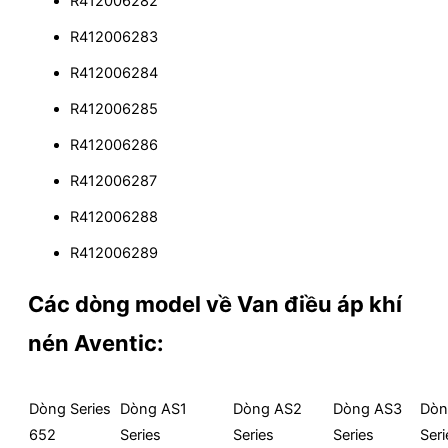
R412006282
R412006283
R412006284
R412006285
R412006286
R412006287
R412006288
R412006289
Các dòng model về Van điều áp khí
nén Aventic:
Dòng Series
Dòng AS1
Dòng AS2
Dòng AS3
Dòn
652
Series
Series
Series
Seri