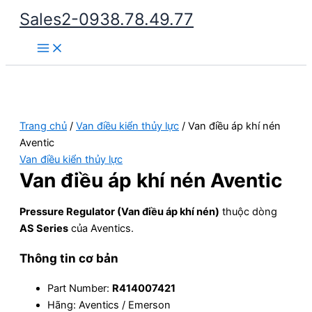
Nhảy
Sales2-0938.78.49.77
tới
Main
nội
Menu
dung
Trang chủ
/
Van điều kiển thủy lực
/ Van điều áp khí nén
Aventic
Van điều kiển thủy lực
Van điều áp khí nén Aventic
Pressure Regulator (Van điều áp khí nén)
thuộc dòng
AS Series
của Aventics.
Thông tin cơ bản
Part Number:
R414007421
Hãng: Aventics / Emerson