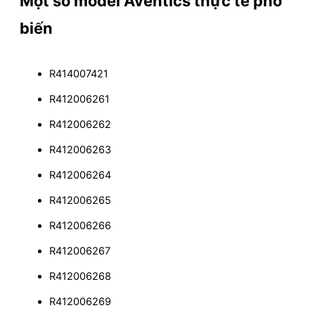
Một số model Aventics thực tế phổ
biến
R414007421
R412006261
R412006262
R412006263
R412006264
R412006265
R412006266
R412006267
R412006268
R412006269