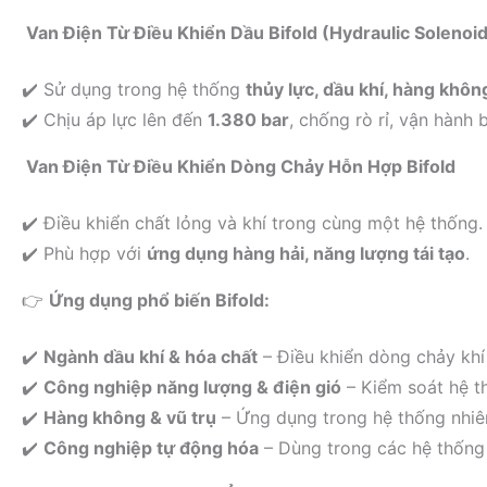
Van Điện Từ Điều Khiển Dầu Bifold (Hydraulic Solenoid
✔️ Sử dụng trong hệ thống
thủy lực, dầu khí, hàng khôn
✔️ Chịu áp lực lên đến
1.380 bar
, chống rò rỉ, vận hành b
Van Điện Từ Điều Khiển Dòng Chảy Hỗn Hợp Bifold
✔️ Điều khiển chất lỏng và khí trong cùng một hệ thống.
✔️ Phù hợp với
ứng dụng hàng hải, năng lượng tái tạo
.
👉
Ứng dụng phổ biến
Bifold
:
✔️
Ngành dầu khí & hóa chất
– Điều khiển dòng chảy khí 
✔️
Công nghiệp năng lượng & điện gió
– Kiểm soát hệ th
✔️
Hàng không & vũ trụ
– Ứng dụng trong hệ thống nhiên 
✔️
Công nghiệp tự động hóa
– Dùng trong các hệ thống 