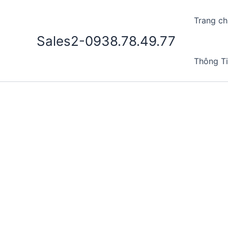
Nhảy
tới
Trang ch
nội
Sales2-0938.78.49.77
dung
Thông T