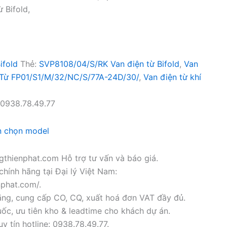
 Bifold,
Bifold
Thẻ:
SVP8108/04/S/RK Van điện từ Bifold
,
Van
 Từ FP01/S1/M/32/NC/S/77A-24D/30/
,
Van điện từ khí
0938.78.49.77
n chọn model
thienphat.com Hỗ trợ tư vấn và báo giá.
chính hãng tại Đại lý Việt Nam:
nphat.com/.
ãng, cung cấp CO, CQ, xuất hoá đơn VAT đầy đủ.
ốc, ưu tiên kho & leadtime cho khách dự án.
y tín hotline: 0938.78.49.77.