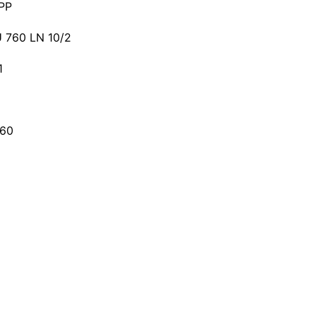
PP
U 760 LN 10/2
1
760