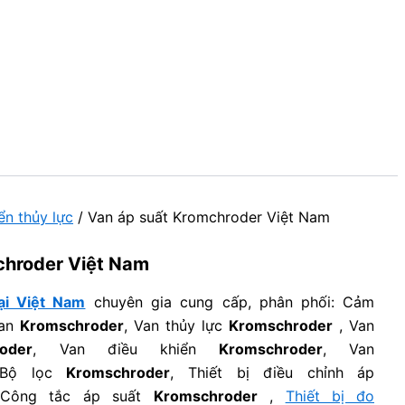
ển thủy lực
/ Van áp suất Kromchroder Việt Nam
chroder Việt Nam
ại Việt Nam
chuyên gia cung cấp, phân phối: Cảm
Van
Kromschroder
, Van thủy lực
Kromschroder
, Van
oder
, Van điều khiển
Kromschroder
, Van
 Bộ lọc
Kromschroder
, Thiết bị điều chỉnh áp
 Công tắc áp suất
Kromschroder
,
Thiết bị đo