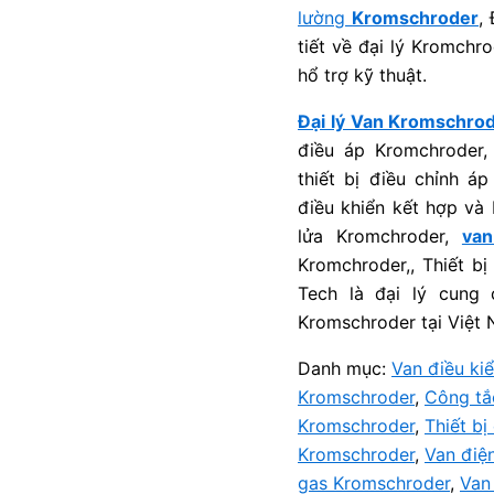
lường
Kromschroder
,
tiết về đại lý Kromchr
hổ trợ kỹ thuật.
Đại lý Van Kromschrod
điều áp Kromchroder, 
thiết bị điều chỉnh 
điều khiển kết hợp và
lửa Kromchroder,
van
Kromchroder,, Thiết bi
Tech là đại lý cung
Kromschroder tại Việt
Danh mục:
Van điều kiể
Kromschroder
,
Công tắ
Kromschroder
,
Thiết bi
Kromschroder
,
Van điệ
gas Kromschroder
,
Van