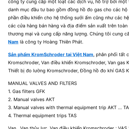
công ty cung cấp một loạt các dịch vụ, hỗ trợ bởi một
danh mục đầu tư bao gồm đồng hồ đo gas cho các hộ g
phần điều khiển cho hệ thống sưởi ấm cũng như các hệ 
các cửa hàng bán hàng và địa điểm sản xuất trên toàn 
thương mại và cung cấp năng lượng. Chúng tôi cung cấ
Nam
là công ty Hoàng Thiên Phát.
Sản phẩm KromSchroder tại Việt Nam
, phân phối tất
Kromschroder, Van điều khiển Kromschroder, Van gas Kro
Thiết bị đo lường Kromschroder, Đồng hồ đo khí GAS 
MANUAL VALVES AND FILTERS
1. Gas filters GFK
2. Manual valves AKT
3. Manual valves with thermal equipment trip AKT … T
4. Thermal equipment trips TAS
Van , Van thủy lực, Van điều khiển Kromschroder : VAS 