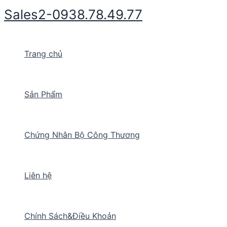
Nhảy
Sales2-0938.78.49.77
tới
nội
dung
Trang chủ
Sản Phẩm
Chứng Nhân Bộ Công Thương
Liên hệ
Chính Sách&Điều Khoản