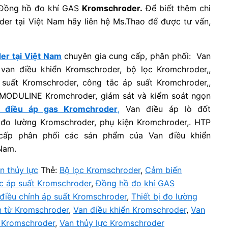
 Đồng hồ đo khí GAS
Kromschroder.
Để biết thêm chi
oder tại Việt Nam hãy liên hệ Ms.Thao để được tư vấn,
er tại Việt Nam
chuyên gia cung cấp, phân phối: Van
van điều khiển Kromschroder, bộ lọc Kromchroder,,
áp suất Kromschroder, công tắc áp suất Kromchroder,,
 MODULINE Kromchroder, giám sát và kiểm soát ngọn
 điều áp gas Kromchroder
,
Van điều áp lò đốt
̣ đo lường Kromschroder, phụ kiện Kromchroder,. HTP
 cấp phân phối các sản phẩm của Van điều khiển
 Nam.
n thủy lực
Thẻ:
Bộ lọc Kromschroder
,
Cảm biến
c áp suất Kromschroder
,
Đồng hồ đo khí GAS
̣ điều chỉnh áp suất Kromschroder
,
Thiết bị đo lường
n từ Kromschroder
,
Van điều khiển Kromschroder
,
Van
 Kromschroder
,
Van thủy lực Kromschroder