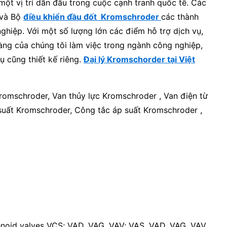
một vị trí dẫn đầu trong cuộc cạnh tranh quốc tế. Các
 và Bộ
điều khiển đầu đốt Kromschroder
các thành
hiệp. Với một số lượng lớn các điểm hỗ trợ dịch vụ,
hàng của chúng tôi làm việc trong ngành công nghiệp,
 cũng thiết kế riêng.
Đại lý Kromschorder tại Việt
romschroder, Van thủy lực Kromschroder , Van điện từ
suất Kromschroder, Công tắc áp suất Kromschroder ,
lenoid valves VCS; VAD, VAG, VAV; VAS, VAD, VAG, VAV,