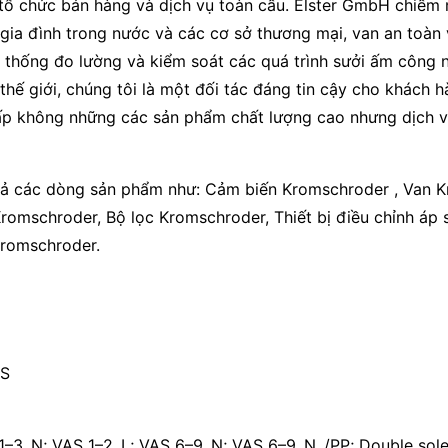
 tổ chức bán hàng và dịch vụ toàn cầu. Elster GmbH chiếm 
ia đình trong nước và các cơ sở thương mại, van an toàn
thống đo lường và kiểm soát các quá trình sưởi ấm công ng
thế giới, chúng tôi là một đối tác đáng tin cậy cho khách 
p không những các sản phẩm chất lượng cao nhưng dịch vụ
 cả các dòng sản phẩm như: Cảm biến Kromschroder , Van K
mschroder, Bộ lọc Kromschroder, Thiết bị điều chỉnh áp 
Kromschroder.
AS
1–3..N; VAS 1–2..L; VAS 6–9..N; VAS 6–9..N../PP; Double so