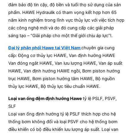
đảm bảo độ tin cậy, độ bền và tuổi thọ sử dụng của sản
phẩm. HAWE Hydraulik có tham vọng kết hợp hơn 65
năm kinh nghiệm trong lĩnh vực thủy lực với việc tích hợp
các công nghệ mới và do đó cung cấp các giải pháp
sáng tạo – “Giải pháp cho một thế giới chịu áp lực”!.
Đại lý phận phối Hawe tai Việt Nam
chuyên gia cung
cấp: Động cơ thủy lực HAWE, Van định hướng HAWE
Van đóng ngắt HAWE, Van lưu lượng HAWE, Van áp suất
HAWE, Van định hướng HAWE ngồi, Bơm piston hướng
trục HAWE, Bơm piston hướng tâm HAWE, Bộ nguồn
thủy lực HAWE, Bộ thủy lực tiêu chuẩn HAWE.
Loại van ống đệm định hướng Hawe
tỷ lệ PSLF, PSVF,
SLF
Loại van ống định hướng tỷ lệ PSLF thích hợp cho hệ
thống bơm không đổi và loại PSVF cho hệ thống bơm
điều khiển có bộ điều khiển lưu lượng áp suất. Loại van