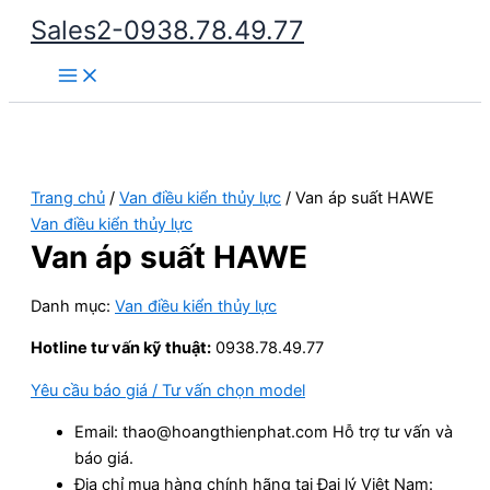
Nhảy
Sales2-0938.78.49.77
tới
Main
nội
Menu
dung
Trang chủ
/
Van điều kiển thủy lực
/ Van áp suất HAWE
Van điều kiển thủy lực
Van áp suất HAWE
Danh mục:
Van điều kiển thủy lực
Hotline tư vấn kỹ thuật:
0938.78.49.77
Yêu cầu báo giá / Tư vấn chọn model
Email: thao@hoangthienphat.com Hỗ trợ tư vấn và
báo giá.
Địa chỉ mua hàng chính hãng tại Đại lý Việt Nam: