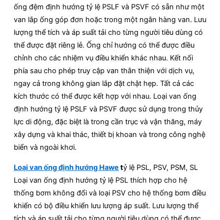
ống đệm định hướng tỷ lệ PSLF và PSVF có sẵn như một
van lắp ống góp đơn hoặc trong một ngân hàng van. Lưu
lượng thể tích và áp suất tải cho từng người tiêu dùng có
thể được đặt riêng lẻ. Ống chỉ hướng có thể được điều
chỉnh cho các nhiệm vụ điều khiển khác nhau. Kết nối
phía sau cho phép truy cập van thân thiện với dịch vụ,
ngay cả trong không gian lắp đặt chật hẹp. Tất cả các
kích thước có thể được kết hợp với nhau. Loại van ống
định hướng tỷ lệ PSLF và PSVF được sử dụng trong thủy
lực di động, đặc biệt là trong cần trục và vận thăng, máy
xây dựng và khai thác, thiết bị khoan và trong công nghệ
biển và ngoài khơi.
Loại van ống định hướng Hawe
t
ỷ lệ PSL, PSV, PSM, SL
Loại van ống định hướng tỷ lệ PSL thích hợp cho hệ
thống bơm không đổi và loại PSV cho hệ thống bơm điều
khiển có bộ điều khiển lưu lượng áp suất. Lưu lượng thể
tích và áp suất tải cho từng người tiêu dùng có thể được