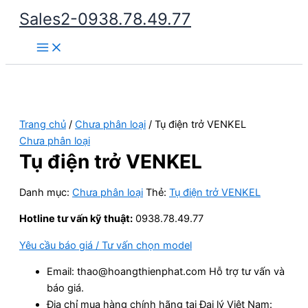
Nhảy
Sales2-0938.78.49.77
tới
Main
nội
Menu
dung
Trang chủ
/
Chưa phân loại
/ Tụ điện trở VENKEL
Chưa phân loại
Tụ điện trở VENKEL
Danh mục:
Chưa phân loại
Thẻ:
Tụ điện trở VENKEL
Hotline tư vấn kỹ thuật:
0938.78.49.77
Yêu cầu báo giá / Tư vấn chọn model
Email: thao@hoangthienphat.com Hỗ trợ tư vấn và
báo giá.
Địa chỉ mua hàng chính hãng tại Đại lý Việt Nam: