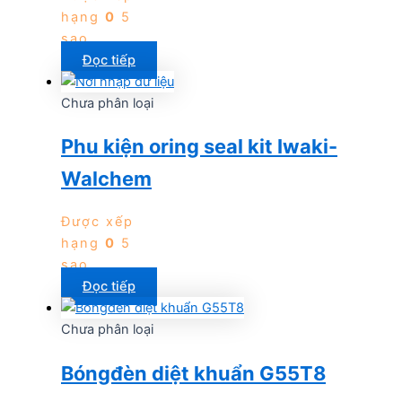
hạng
0
5
sao
Đọc tiếp
Chưa phân loại
Phu kiện oring seal kit Iwaki-
Walchem
Được xếp
hạng
0
5
sao
Đọc tiếp
Chưa phân loại
Bóngđèn diệt khuẩn G55T8