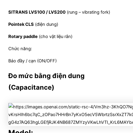
SITRANS LVS100 / LVS200
(rung – vibrating fork)
Pointek CLS
(điện dung)
Rotary paddle
(cho vật liệu rắn)
Chức năng:
Báo đầy / cạn (ON/OFF)
Đo mức bằng điện dung
(Capacitance)
Model: