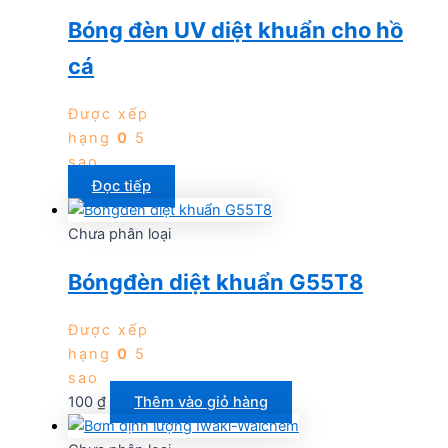
Bóng đèn UV diệt khuẩn cho hồ
cá
Được xếp
hạng
0
5
sao
Đọc tiếp
Chưa phân loại
Bóngđèn diệt khuẩn G55T8
Được xếp
hạng
0
5
sao
100
₫
Thêm vào giỏ hàng