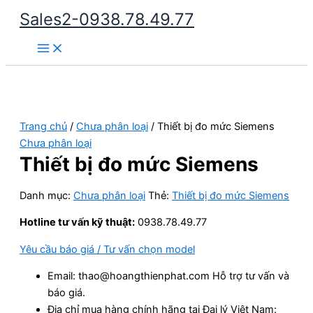
Nhảy
Sales2-0938.78.49.77
tới
Main
nội
Menu
dung
Trang chủ
/
Chưa phân loại
/ Thiết bị đo mức Siemens
Chưa phân loại
Thiết bị đo mức Siemens
Danh mục:
Chưa phân loại
Thẻ:
Thiết bị đo mức Siemens
Hotline tư vấn kỹ thuật:
0938.78.49.77
Yêu cầu báo giá / Tư vấn chọn model
Email: thao@hoangthienphat.com Hỗ trợ tư vấn và
báo giá.
Địa chỉ mua hàng chính hãng tại Đại lý Việt Nam: