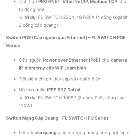
Tích hợp
PROFINET, EtherNet/IP, Modbus TCP
cho
tự động hóa
🔹
Ví dụ:
FL SWITCH 2204-4GT/2FX (4 cổng Gigabit,
2 cổng cáp quang)
Switch POE (Cấp nguồn qua Ethernet) – FL SWITCH POE
Series
Cấp nguồn
Power over Ethernet (PoE)
cho
camera
IP, điểm truy cập WiFi, cảm biến
Tiết kiệm chi phí dây cáp và nguồn điện
Hỗ trợ chuẩn
IEEE 802.3af/at
🔹
Ví dụ:
FL SWITCH 1008P (8 cổng PoE, công suất
120W)
Switch Mạng Cáp Quang – FL SWITCH FO Series
Kết nối
cáp quang
giúp mở rộng mạng công nghiệp ở