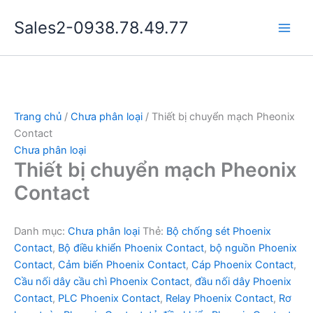
Nhảy
Sales2-0938.78.49.77
tới
Main
nội
dung
Men
Trang chủ
/
Chưa phân loại
/ Thiết bị chuyển mạch Pheonix
Contact
Chưa phân loại
Thiết bị chuyển mạch Pheonix
Contact
Danh mục:
Chưa phân loại
Thẻ:
Bộ chống sét Phoenix
Contact
,
Bộ điều khiển Phoenix Contact
,
bộ nguồn Phoenix
Contact
,
Cảm biến Phoenix Contact
,
Cáp Phoenix Contact
,
Cầu nối dây cầu chì Phoenix Contact
,
đầu nối dây Phoenix
Contact
,
PLC Phoenix Contact
,
Relay Phoenix Contact
,
Rơ