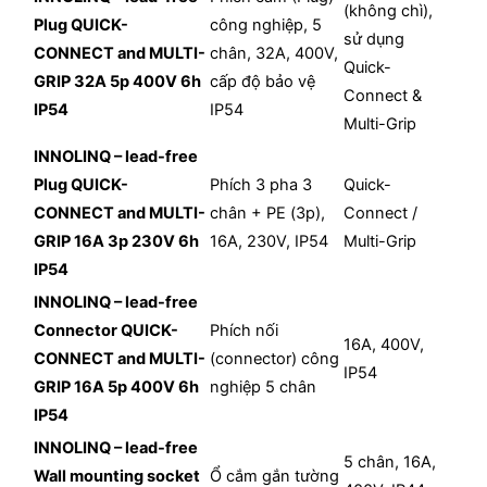
(không chì),
Plug QUICK-
công nghiệp, 5
sử dụng
CONNECT and MULTI-
chân, 32A, 400V,
Quick-
GRIP 32A 5p 400V 6h
cấp độ bảo vệ
Connect &
IP54
IP54
Multi-Grip
INNOLINQ – lead-free
Plug QUICK-
Phích 3 pha 3
Quick-
CONNECT and MULTI-
chân + PE (3p),
Connect /
GRIP 16A 3p 230V 6h
16A, 230V, IP54
Multi-Grip
IP54
INNOLINQ – lead-free
Connector QUICK-
Phích nối
16A, 400V,
CONNECT and MULTI-
(connector) công
IP54
GRIP 16A 5p 400V 6h
nghiệp 5 chân
IP54
INNOLINQ – lead-free
5 chân, 16A,
Wall mounting socket
Ổ cắm gắn tường