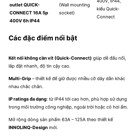
400V, IP44,
outlet QUICK-
(Wall mounting
kiểu Quick-
CONNECT 16A 5p
socket)
Connect
400V 6h IP44
Các đặc điểm nổi bật
Kết nối không cần vít (Quick-Connect)
giúp dễ đấu nối,
lắp đặt nhanh, độ tin cậy cao.
Multi-Grip
– thiết kế để giữ được nhiều cỡ dây dẫn khác
nhau chắc chắn.
IP ratings đa dạng
: từ IP44 tới cao hơn, phù hợp sử dụng
trong môi trường công nghiệp, ngoài trời hoặc có hơi ẩm.
Mở rộng dòng sản phẩm 63A – 125A theo thiết kế
INNOLINQ-Design
mới.