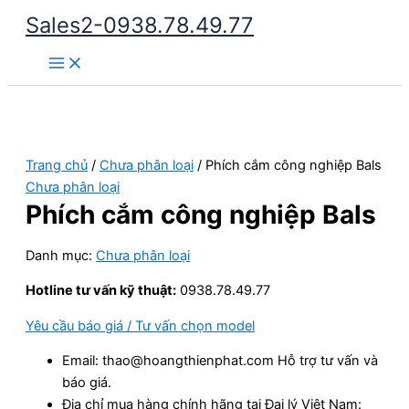
Nhảy
Sales2-0938.78.49.77
tới
Main
nội
Menu
dung
Trang chủ
/
Chưa phân loại
/ Phích cắm công nghiệp Bals
Chưa phân loại
Phích cắm công nghiệp Bals
Danh mục:
Chưa phân loại
Hotline tư vấn kỹ thuật:
0938.78.49.77
Yêu cầu báo giá / Tư vấn chọn model
Email: thao@hoangthienphat.com Hỗ trợ tư vấn và
báo giá.
Địa chỉ mua hàng chính hãng tại Đại lý Việt Nam: