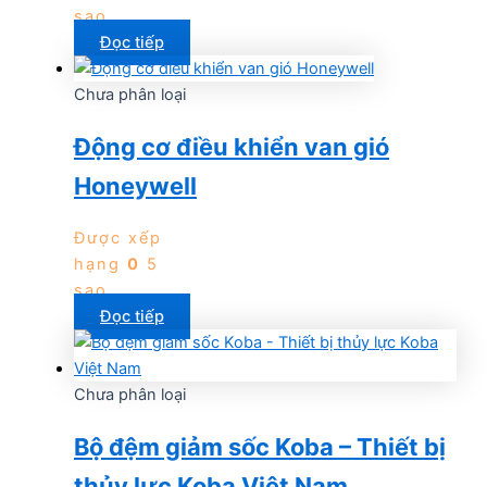
sao
Đọc tiếp
Chưa phân loại
Động cơ điều khiển van gió
Honeywell
Được xếp
hạng
0
5
sao
Đọc tiếp
Chưa phân loại
Bộ đệm giảm sốc Koba – Thiết bị
thủy lực Koba Việt Nam