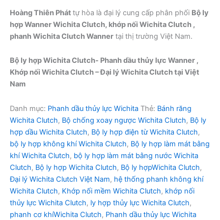
Hoàng Thiên Phát
tự hòa là đại lý cung cấp phân phối
Bộ ly
hợp Wanner Wichita Clutch, khớp nối Wichita Clutch ,
phanh Wichita Clutch Wanner
tại thị trường Việt Nam.
Bộ ly hợp Wichita Clutch- Phanh dầu thủy lực Wanner ,
Khớp nối Wichita Clutch – Đại lý Wichita Clutch tại Việt
Nam
Danh mục:
Phanh dầu thủy lực Wichita
Thẻ:
Bánh răng
Wichita Clutch
,
Bộ chống xoay ngược Wichita Clutch
,
Bộ ly
hợp dầu Wichita Clutch
,
Bộ ly hợp điện từ Wichita Clutch
,
bộ ly hợp không khí Wichita Clutch
,
Bộ ly hợp làm mát bằng
khí Wichita Clutch
,
bộ ly hợp làm mát bằng nước Wichita
Clutch
,
Bộ ly hợp Wichita Clutch
,
Bộ ly hợpWichita Clutch
,
Đại lý Wichita Clutch Việt Nam
,
hệ thống phanh không khí
Wichita Clutch
,
Khớp nối mềm Wichita Clutch
,
khớp nối
thủy lực Wichita Clutch
,
ly hợp thủy lực Wichita Clutch
,
phanh cơ khíWichita Clutch
,
Phanh dầu thủy lực Wichita