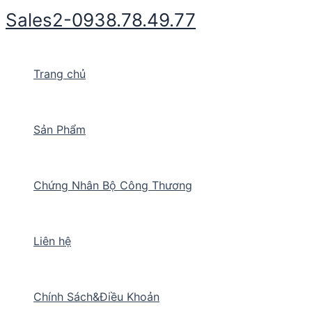
Nhảy
Sales2-0938.78.49.77
tới
nội
dung
Trang chủ
Sản Phẩm
Chứng Nhân Bộ Công Thương
Liên hệ
Chính Sách&Điều Khoản