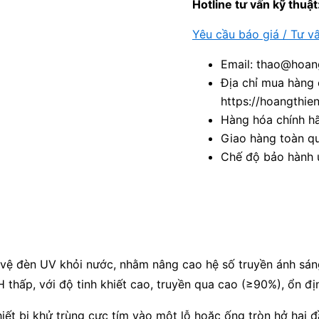
Hotline tư vấn kỹ thuật
Yêu cầu báo giá / Tư v
Email: thao@hoang
Địa chỉ mua hàng 
https://hoangthie
Hàng hóa chính h
Giao hàng toàn qu
Chế độ bảo hành u
 vệ đèn UV khỏi nước, nhằm nâng cao hệ số truyền ánh sán
H thấp, với độ tinh khiết cao, truyền qua cao (≥90%), ổn đị
hiết bị khử trùng cực tím vào một lỗ hoặc ống tròn hở hai 