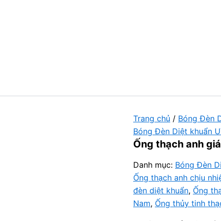
Trang chủ
/
Bóng Đèn D
Bóng Đèn Diệt khuẩn 
Ống thạch anh giá 
Danh mục:
Bóng Đèn D
Ống thạch anh chịu nhi
đèn diệt khuẩn
,
Ống th
Nam
,
Ống thủy tinh thạ