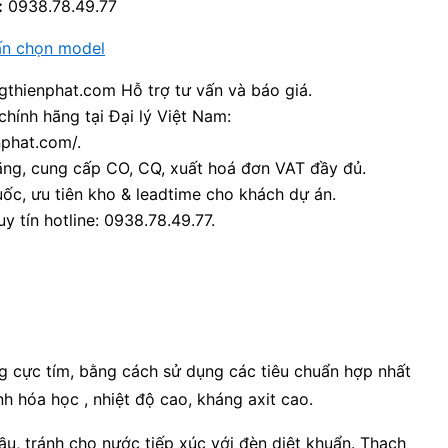
:
0938.78.49.77
ấn chọn model
thienphat.com Hỗ trợ tư vấn và báo giá.
chính hãng tại Đại lý Việt Nam:
nphat.com/.
ãng, cung cấp CO, CQ, xuất hoá đơn VAT đầy đủ.
ốc, ưu tiên kho & leadtime cho khách dự án.
y tín hotline: 0938.78.49.77.
g cực tím, bằng cách sử dụng các tiêu chuẩn hợp nhất
nh hóa học , nhiệt độ cao, kháng axit cao.
đầu, tránh cho nước tiếp xúc với đèn diệt khuẩn. Thạch