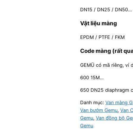
DN15 / DN25 / DN50…
Vật liệu màng
EPDM / PTFE / FKM
Code màng (rất qua
GEMÜ có mã riêng, ví d
600 15M…
650 DN25 diaphragm 
Danh mục:
Van màng 
Van bướm Gemu
,
Van 
Gemu
,
Van đồng bộ G
Gemu