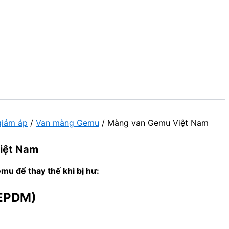
giảm áp
/
Van màng Gemu
/ Màng van Gemu Việt Nam
iệt Nam
u để thay thế khi bị hư:
 EPDM)