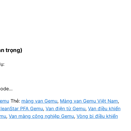
n trọng)
ụ:
code…
Gemu
Thẻ:
màng van Gemu
,
Màng van Gemu Việt Nam
,
CleanStar PFA Gemu
,
Van điện từ Gemu
,
Van điều khiển
emu
,
Van màng công nghiệp Gemu
,
Vòng bi điều khiển