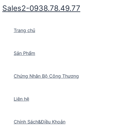
Nhảy
Sales2-0938.78.49.77
tới
nội
dung
Trang chủ
Sản Phẩm
Chứng Nhân Bộ Công Thương
Liên hệ
Chính Sách&Điều Khoản