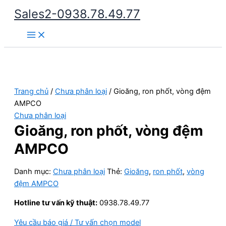
Nhảy
Sales2-0938.78.49.77
tới
Main
nội
Menu
dung
Trang chủ
/
Chưa phân loại
/ Gioăng, ron phốt, vòng đệm
AMPCO
Chưa phân loại
Gioăng, ron phốt, vòng đệm
AMPCO
Danh mục:
Chưa phân loại
Thẻ:
Gioăng
,
ron phốt
,
vòng
đệm AMPCO
Hotline tư vấn kỹ thuật:
0938.78.49.77
Yêu cầu báo giá / Tư vấn chọn model