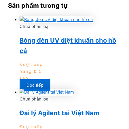
Sản phẩm tương tự
Chưa phân loại
Bóng đèn UV diệt khuẩn cho hồ
cá
Được xếp
hạng
0
5
sao
Đọc tiếp
Chưa phân loại
Đại lý Agilent tại Việt Nam
Được xếp