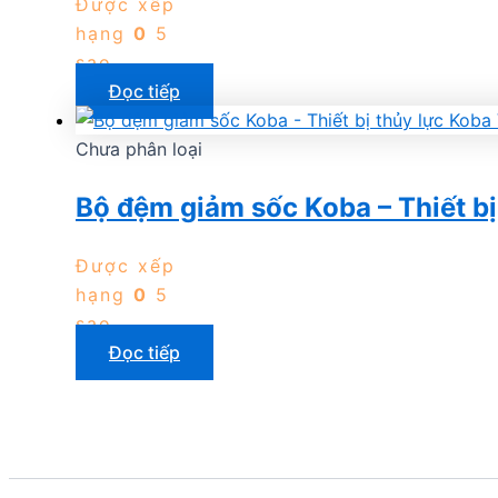
Được xếp
hạng
0
5
sao
Đọc tiếp
Chưa phân loại
Bộ đệm giảm sốc Koba – Thiết b
Được xếp
hạng
0
5
sao
Đọc tiếp