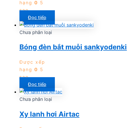
hạng
0
5
sao
Đọc tiếp
Chưa phân loại
Bóng đèn bắt muỗi sankyodenki
Được xếp
hạng
0
5
sao
Đọc tiếp
Chưa phân loại
Xy lanh hơi Airtac