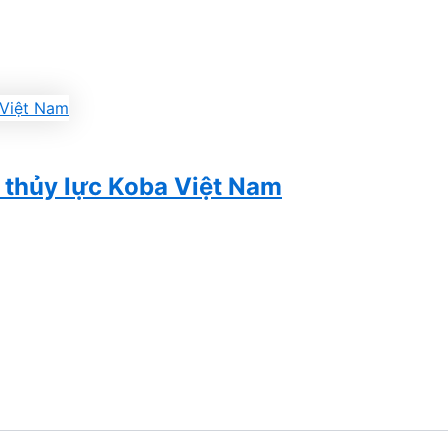
ị thủy lực Koba Việt Nam