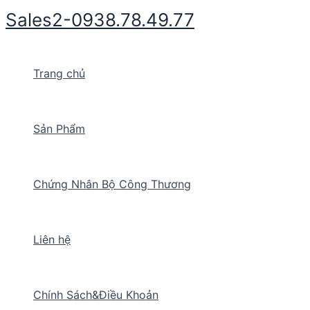
Nhảy
Sales2-0938.78.49.77
tới
nội
dung
Trang chủ
Sản Phẩm
Chứng Nhân Bộ Công Thương
Liên hệ
Chính Sách&Điều Khoản