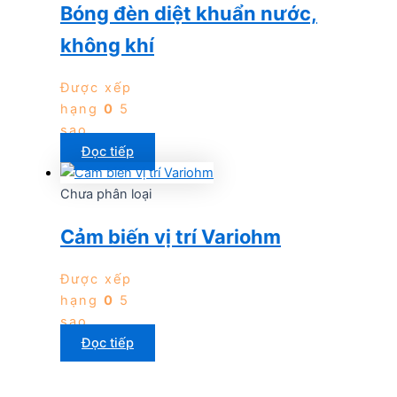
Bóng đèn diệt khuẩn nước,
không khí
Được xếp
hạng
0
5
sao
Đọc tiếp
Chưa phân loại
Cảm biến vị trí Variohm
Được xếp
hạng
0
5
sao
Đọc tiếp