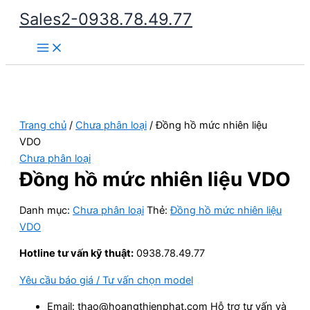
Nhảy
Sales2-0938.78.49.77
tới
Main
nội
Menu
dung
Trang chủ
/
Chưa phân loại
/ Đồng hồ mức nhiên liệu
VDO
Chưa phân loại
Đồng hồ mức nhiên liệu VDO
Danh mục:
Chưa phân loại
Thẻ:
Đồng hồ mức nhiên liệu
VDO
Hotline tư vấn kỹ thuật:
0938.78.49.77
Yêu cầu báo giá / Tư vấn chọn model
Email: thao@hoangthienphat.com Hỗ trợ tư vấn và