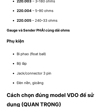
220.003
– 3–180 ohms
220.004
– 5–90 ohms
220.005
– 240–33 ohms
Gauge và Sender PHẢI cùng dải ohms
Phụ kiện
Bi phao (float ball)
Bộ lắp
Jack/connector 3 pin
Đèn nền, gioăng
Cách chọn đúng model VDO để sử
dụng (QUAN TRỌNG)