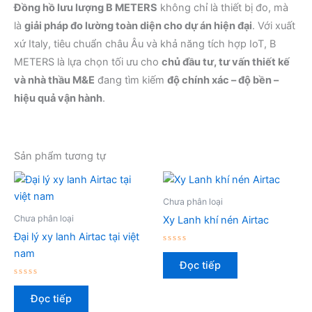
Đồng hồ lưu lượng B METERS
không chỉ là thiết bị đo, mà
là
giải pháp đo lường toàn diện cho dự án hiện đại
. Với xuất
xứ Italy, tiêu chuẩn châu Âu và khả năng tích hợp IoT, B
METERS là lựa chọn tối ưu cho
chủ đầu tư, tư vấn thiết kế
và nhà thầu M&E
đang tìm kiếm
độ chính xác – độ bền –
hiệu quả vận hành
.
Sản phẩm tương tự
Chưa phân loại
Chưa phân loại
Xy Lanh khí nén Airtac
Đại lý xy lanh Airtac tại việt
Được
nam
xếp
Đọc tiếp
hạng
0
Được
5
xếp
sao
Đọc tiếp
hạng
0