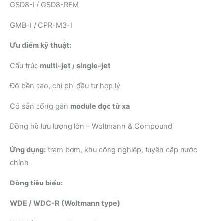
GSD8-I / GSD8-RFM
GMB-I / CPR-M3-I
Ưu điểm kỹ thuật:
Cấu trúc
multi-jet / single-jet
Độ bền cao, chi phí đầu tư hợp lý
Có sẵn cổng gắn
module đọc từ xa
Đồng hồ lưu lượng lớn – Woltmann & Compound
Ứng dụng:
trạm bơm, khu công nghiệp, tuyến cấp nước
chính
Dòng tiêu biểu:
WDE / WDC-R (Woltmann type)