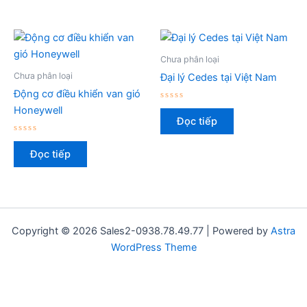
5
sao
Chưa phân loại
Chưa phân loại
Đại lý Cedes tại Việt Nam
Động cơ điều khiển van gió
Được
Honeywell
xếp
Đọc tiếp
hạng
0
Được
5
xếp
sao
Đọc tiếp
hạng
0
5
sao
Copyright © 2026 Sales2-0938.78.49.77 | Powered by
Astra
WordPress Theme