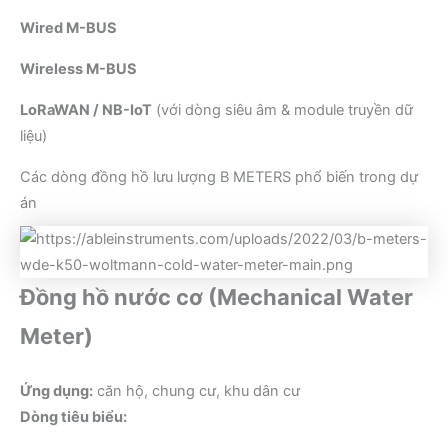
Wired M-BUS
Wireless M-BUS
LoRaWAN / NB-IoT
(với dòng siêu âm & module truyền dữ
liệu)
Các dòng đồng hồ lưu lượng B METERS phổ biến trong dự
án
Đồng hồ nước cơ (Mechanical Water
Meter)
Ứng dụng:
căn hộ, chung cư, khu dân cư
Dòng tiêu biểu: