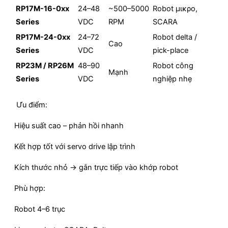
RP17M-16-0xx
24–48
~500–5000
Robot μικρο,
Series
VDC
RPM
SCARA
RP17M-24-0xx
24–72
Robot delta /
Cao
Series
VDC
pick-place
RP23M / RP26M
48–90
Robot công
Mạnh
Series
VDC
nghiệp nhẹ
Ưu điểm:
Hiệu suất cao – phản hồi nhanh
Kết hợp tốt với servo drive lập trình
Kích thước nhỏ → gắn trực tiếp vào khớp robot
Phù hợp:
Robot 4–6 trục