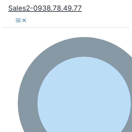
Nhảy
Sales2-0938.78.49.77
tới
Main
nội
Menu
dung