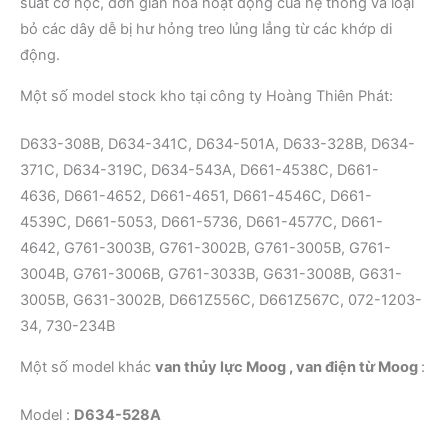
suất cơ học, đơn giản hóa hoạt động của hệ thống và loại
bỏ các dây dễ bị hư hỏng treo lủng lẳng từ các khớp di
động.
Một số model stock kho tại công ty Hoàng Thiên Phát:
D633-308B, D634-341C, D634-501A, D633-328B, D634-
371C, D634-319C, D634-543A, D661-4538C, D661-
4636, D661-4652, D661-4651, D661-4546C, D661-
4539C, D661-5053, D661-5736, D661-4577C, D661-
4642, G761-3003B, G761-3002B, G761-3005B, G761-
3004B, G761-3006B, G761-3033B, G631-3008B, G631-
3005B, G631-3002B, D661Z556C, D661Z567C, 072-1203-
34, 730-234B
Một số model khác
van thủy lực Moog , van điện từ Moog
:
Model :
D634-528A