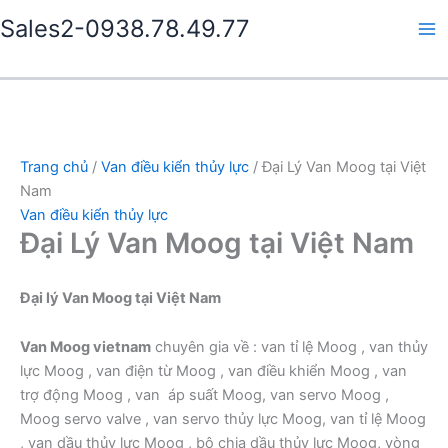
Nhảy
Sales2-0938.78.49.77
tới
Ma
nội
dung
Me
Trang chủ
/
Van điều kiển thủy lực
/ Đại Lý Van Moog tại Việt
Nam
Van điều kiển thủy lực
Đại Lý Van Moog tại Việt Nam
Đại lý Van Moog tại Việt Nam
Van Moog vietnam
chuyên gia về : van tỉ lệ Moog , van thủy
lực Moog , van điện từ Moog , van điều khiển Moog , van
trợ động Moog , van áp suất Moog, van servo Moog ,
Moog servo valve , van servo thủy lực Moog, van tỉ lệ Moog
, van dầu thủy lực Moog , bộ chia dầu thủy lực Moog, vòng