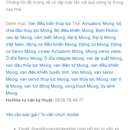
Chúng tôi rất mong sẽ có dịp hợp tác với quý công ty trong
nay mai .
Danh mục:
Van điều kiển thủy lực
Thẻ:
Actuators Moog
,
bộ
chia dầu thủy lực Moog
,
Bộ điều khiển Moog
,
Bơm Piston
cao áp Moog
,
cảm biến Moog
,
đại lý Moog
,
Đại lý Moog
Việt Nam
,
động cơ điều khiển Moog
,
Động cơ Moog
,
Động
cơ Servo Moog
,
Linear Actuators Moog
,
Moog servo valve
,
Ổ đĩa Servo Moog
,
Ổ đĩa stepper Moog
,
van áp suất Moog
,
van dầu thủy lực Moog
,
van điện từ Moog
,
van điều khiển
Moog
,
van điều khiển tuyến tính
,
Van Moog
,
van servo
Moog
,
van servo thủy lực Moog
,
van thủy lực Moog
,
van tỉ
lệ Moog
,
van trợ động Moog
,
vòng trượt Moog
,
Xy lanh
Moog
Hotline tư vấn kỹ thuật:
0938.78.49.77
Yêu cầu báo giá / Tư vấn chọn model
Email: thao@hoangthienphat.com Hỗ trợ tư vấn và