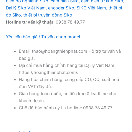
biến độ nghiêng Siko
,
cảm biến Siko
,
cảm biến từ tính Siko
,
Đại lý Siko Việt Nam
,
encoder Siko
,
SIKO Việt Nam
,
thiết bị
đo Siko
,
thiết bị truyền động Siko
Hotline tư vấn kỹ thuật:
0938.78.49.77
Yêu cầu báo giá / Tư vấn chọn model
Email: thao@hoangthienphat.com Hỗ trợ tư vấn và
báo giá.
Địa chỉ mua hàng chính hãng tại Đại lý Việt Nam:
https://hoangthienphat.com/.
Hàng hóa chính hãng, cung cấp CO, CQ, xuất hoá
đơn VAT đầy đủ.
Giao hàng toàn quốc, ưu tiên kho & leadtime cho
khách dự án.
Chế độ bảo hành uy tín hotline: 0938.78.49.77.