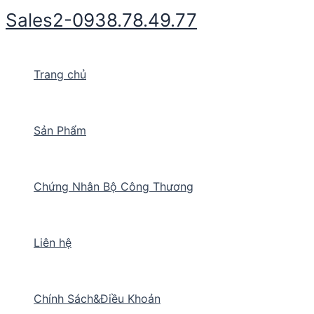
Nhảy
Sales2-0938.78.49.77
tới
nội
dung
Trang chủ
Sản Phẩm
Chứng Nhân Bộ Công Thương
Liên hệ
Chính Sách&Điều Khoản