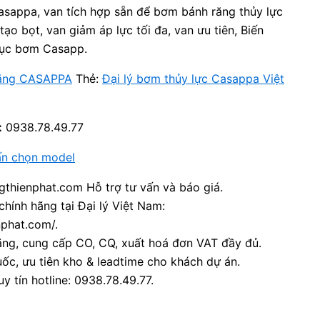
asappa, van tích hợp sẵn để bơm bánh răng thủy lực
ạo bọt, van giảm áp lực tối đa, van ưu tiên, Biến
rục bơm Casapp.
ăng CASAPPA
Thẻ:
Đại lý bơm thủy lực Casappa Việt
:
0938.78.49.77
ấn chọn model
thienphat.com Hỗ trợ tư vấn và báo giá.
chính hãng tại Đại lý Việt Nam:
nphat.com/.
ãng, cung cấp CO, CQ, xuất hoá đơn VAT đầy đủ.
ốc, ưu tiên kho & leadtime cho khách dự án.
y tín hotline: 0938.78.49.77.