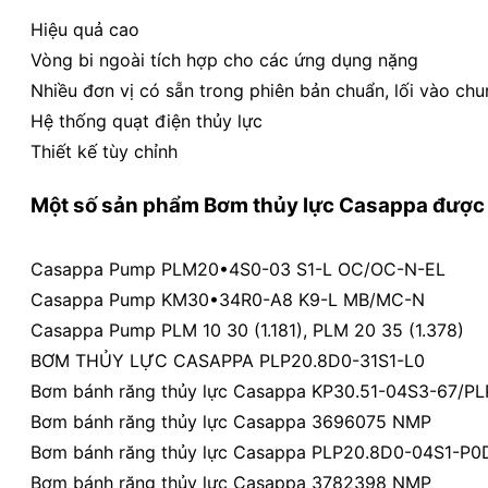
Hiệu quả cao
Vòng bi ngoài tích hợp cho các ứng dụng nặng
Nhiều đơn vị có sẵn trong phiên bản chuẩn, lối vào chu
Hệ thống quạt điện thủy lực
Thiết kế tùy chỉnh
Một số sản phẩm
Bơm thủy lực Casappa
được 
Casappa Pump PLM20•4S0-03 S1-L OC/OC-N-EL
Casappa Pump KM30•34R0-A8 K9-L MB/MC-N
Casappa Pump PLM 10 30 (1.181), PLM 20 35 (1.378)
BƠM THỦY LỰC CASAPPA PLP20.8D0-31S1-L0
Bơm bánh răng thủy lực Casappa KP30.51-04S3-67/P
Bơm bánh răng thủy lực Casappa 3696075 NMP
Bơm bánh răng thủy lực Casappa PLP20.8D0-04S1-P0
Bơm bánh răng thủy lực Casappa 3782398 NMP