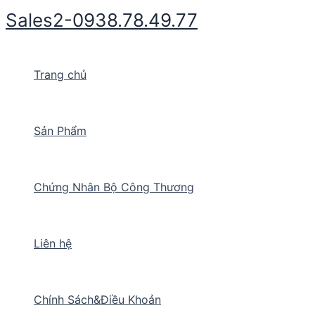
Nhảy
Sales2-0938.78.49.77
tới
nội
dung
Trang chủ
Sản Phẩm
Chứng Nhân Bộ Công Thương
Liên hệ
Chính Sách&Điều Khoản