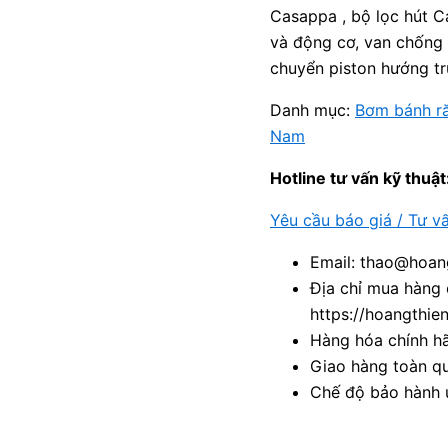
Casappa , bộ lọc hút C
và động cơ, van chống t
chuyển piston hướng t
Danh mục:
Bơm bánh r
Nam
Hotline tư vấn kỹ thuật
Yêu cầu báo giá / Tư v
Email: thao@hoang
Địa chỉ mua hàng 
https://hoangthie
Hàng hóa chính h
Giao hàng toàn qu
Chế độ bảo hành u