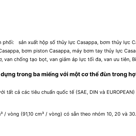
ân phối: sản xuất hộp số thủy lực Casappa, bơm thủy lực 
Casappa, bơm piston Casappa, máy bơm tay thủy lực Casap
, van chống tạo bọt, van giảm áp lực tối đa, van ưu tiên,
dựng trong ba miếng với một cơ thể đùn trong h
 với tất cả các tiêu chuẩn quốc tế (SAE, DIN và EUROPEAN
in³ / vòng (91,10 cm³ / vòng) có sẵn theo nhóm 10, 20 và 30