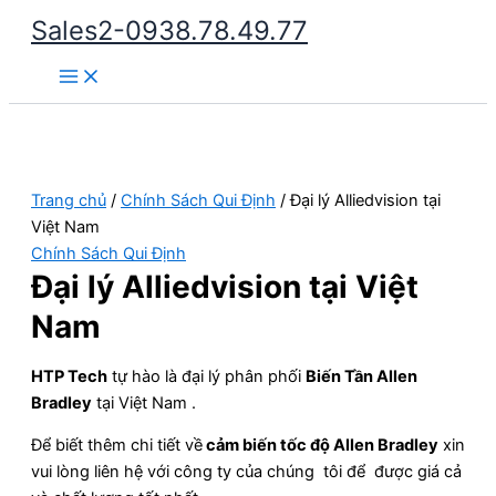
Nhảy
Sales2-0938.78.49.77
tới
Main
nội
Menu
dung
Trang chủ
/
Chính Sách Qui Định
/ Đại lý Alliedvision tại
Việt Nam
Chính Sách Qui Định
Đại lý Alliedvision tại Việt
Nam
HTP Tech
tự hào là đại lý phân phối
Biến Tần Allen
Bradley
tại Việt Nam .
Để biết thêm chi tiết về
cảm biến tốc độ Allen Bradley
xin
vui lòng liên hệ với công ty của chúng tôi để được giá cả