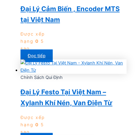
Đại Lý Cảm Biến , Encoder MTS
tại Việt Nam
Được xếp
hạng
0
5
sao
Đọc tiếp
Chính Sách Qui Định
Đại Lý Festo Tại Việt Nam –
Xylanh Khí Nén, Van Điện Từ
Được xếp
hạng
0
5
sao