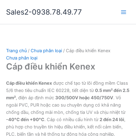
Nhảy
Sales2-0938.78.49.77
tới
Main
nội
dung
Men
Trang chủ
/
Chưa phân loại
/ Cáp điều khiển Kenex
Chưa phân loại
Cáp điều khiển Kenex
Cáp điều khiển Kenex
được chế tạo từ lõi đồng mềm Class
5/6 theo tiêu chuẩn IEC 60228, tiết diện từ
0.5 mm² đến 2.5
mm²
, điện áp định mức
300/500V hoặc 450/750V
. Vỏ
ngoài PVC, PUR hoặc cao su chuyên dụng có khả năng
chống dầu, chống mài mòn, chống tia UV và chịu nhiệt từ
-40°C đến +90°C
. Cáp có nhiều cấu hình từ
2 đến 24 lõi
,
phù hợp cho truyền tín hiệu điều khiển, kết nối cảm biến,
PLC, biến tần và hệ thống tự động hóa công nghiệp.