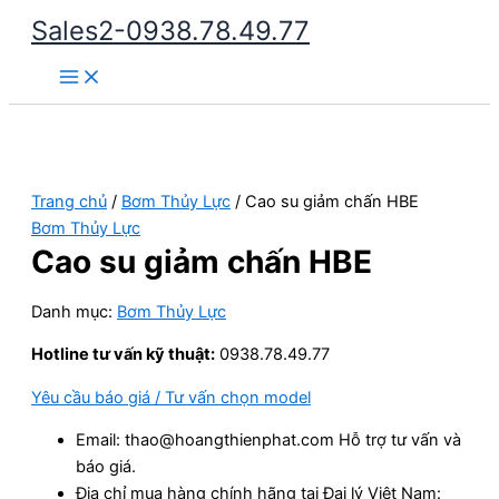
Nhảy
Sales2-0938.78.49.77
tới
Main
nội
Menu
dung
Trang chủ
/
Bơm Thủy Lực
/ Cao su giảm chấn HBE
Bơm Thủy Lực
Cao su giảm chấn HBE
Danh mục:
Bơm Thủy Lực
Hotline tư vấn kỹ thuật:
0938.78.49.77
Yêu cầu báo giá / Tư vấn chọn model
Email: thao@hoangthienphat.com Hỗ trợ tư vấn và
báo giá.
Địa chỉ mua hàng chính hãng tại Đại lý Việt Nam: