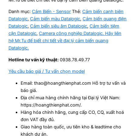
Danh mục:
Cảm Biến - Sensor
Thẻ:
Cảm biến canh biên
Datalogic
,
Cảm biến màu Datalogic
,
Cảm biến quang điện
Datalogic
,
Cảm biến siêu âm Datalogic
,
Cảm biến tiệm
cận Datalogic
,
Camera công nghiệp Datalogic. Hãy liên
hệ Mr.Tu để biết chi tiết về đại lý cảm biến quang
Datalogic.
Hotline tư vấn kỹ thuật:
0938.78.49.77
Yêu cầu báo giá / Tư vấn chọn model
Email: thao@hoangthienphat.com Hỗ trợ tư vấn và
báo giá.
Địa chỉ mua hàng chính hãng tại Đại lý Việt Nam:
https://hoangthienphat.com/.
Hàng hóa chính hãng, cung cấp CO, CQ, xuất hoá
đơn VAT đầy đủ.
Giao hàng toàn quốc, ưu tiên kho & leadtime cho
khách dự án.