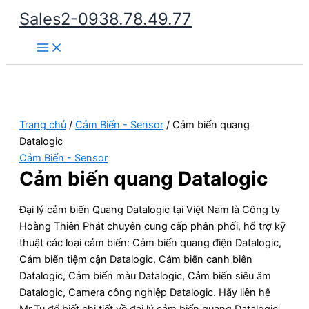
Nhảy
Sales2-0938.78.49.77
tới
Main
nội
Menu
dung
Trang chủ
/
Cảm Biến - Sensor
/ Cảm biến quang
Datalogic
Cảm Biến - Sensor
Cảm biến quang Datalogic
Đại lý cảm biến Quang Datalogic tại Việt Nam là Công ty
Hoàng Thiên Phát chuyên cung cấp phân phối, hổ trợ kỹ
thuật các loại cảm biến: Cảm biến quang điện Datalogic,
Cảm biến tiệm cận Datalogic, Cảm biến canh biên
Datalogic, Cảm biến màu Datalogic, Cảm biến siêu âm
Datalogic, Camera công nghiệp Datalogic. Hãy liên hệ
Mr.Tu để biết chi tiết về đại lý cảm biến quang Datalogic.