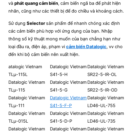
và
phát quang cảm biến
, cảm biến ngã ba để phát hiện
nhãn, cũng như các thiết bị để đo chiều và khoảng cách.
Sử dụng
Selector
sản phẩm để nhanh chóng xác định
các cảm biến phù hợp với ứng dụng của bạn. Nhập
thông số kỹ thuật mong muốn của bạn chẳng hạn như
loại đầu ra, điện áp, phạm vi
cảm biến Datalogic
, vv cho
đến khi bộ cảm biến nên xuất hiện.
atalogic Vietnam
Datalogic Vietnam
Datalogic Vietnam
TLμ-115L
S41-5-H
SR22-5-IR-OL
Datalogic Vietnam
Datalogic Vietnam
Datalogic Vietnam
TLμ-115
S41-5-G
SR22-5-IR-OD
Datalogic Vietnam
Datalogic Vietnam
Datalogic Vietnam
TLμ-111
S41-5-F-P
LD46-UL-755
Datalogic Vietnam
Datalogic Vietnam
Datalogic Vietnam
TLμ-015L
S41-5-D-P
LD46-UL-735
Datalogic Vietnam
Datalogic Vietnam
Datalogic Vietnam