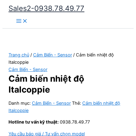
Nhảy
Sales2-0938.78.49.77
tới
Main
nội
Menu
dung
Trang chủ
/
Cảm Biến - Sensor
/ Cảm biến nhiệt độ
Italcoppie
Cảm Biến - Sensor
Cảm biến nhiệt độ
Italcoppie
Danh mục:
Cảm Biến - Sensor
Thẻ:
Cảm biến nhiệt độ
Italcoppie
Hotline tư vấn kỹ thuật:
0938.78.49.77
Yêu cầu báo giá / Tư vấn chọn model