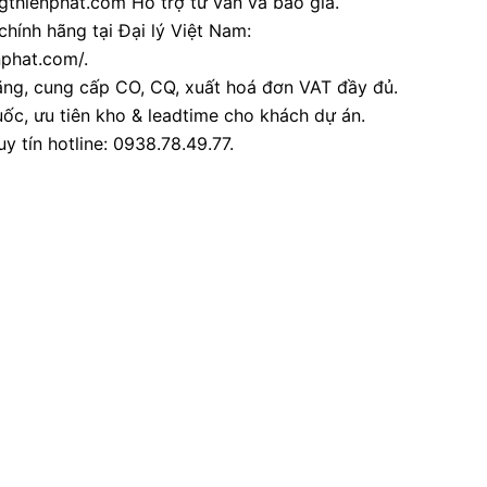
thienphat.com Hỗ trợ tư vấn và báo giá.
chính hãng tại Đại lý Việt Nam:
nphat.com/.
ãng, cung cấp CO, CQ, xuất hoá đơn VAT đầy đủ.
ốc, ưu tiên kho & leadtime cho khách dự án.
y tín hotline: 0938.78.49.77.