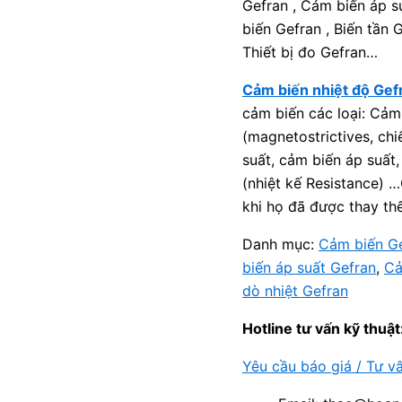
Gefran , Cảm biến áp s
biến Gefran , Biến tần 
Thiết bị đo Gefran…
Cảm biến nhiệt độ Gef
cảm biến các loại: Cảm 
(magnetostrictives, chi
suất, cảm biến áp suất,
(nhiệt kế Resistance) 
khi họ đã được thay th
Danh mục:
Cảm biến G
biến áp suất Gefran
,
Cả
dò nhiệt Gefran
Hotline tư vấn kỹ thuật
Yêu cầu báo giá / Tư v