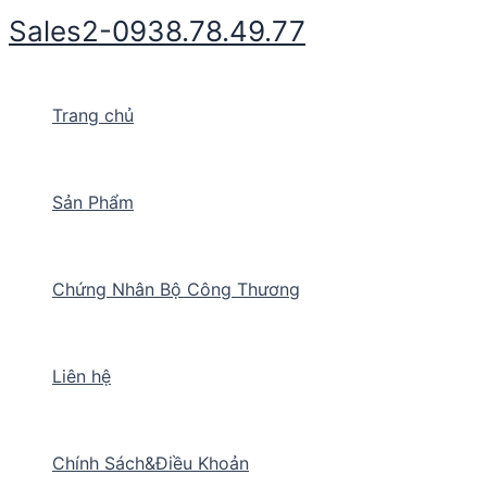
Nhảy
Sales2-0938.78.49.77
tới
nội
dung
Trang chủ
Sản Phẩm
Chứng Nhân Bộ Công Thương
Liên hệ
Chính Sách&Điều Khoản