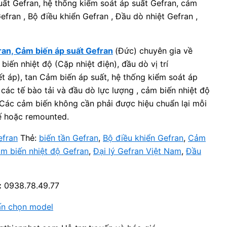
uất Gefran, hệ thống kiểm soát áp suất Gefran, cảm
Gefran , Bộ điều khiển Gefran , Đầu dò nhiệt Gefran ,
ran, Cảm biến áp suất Gefran
(Đức) chuyên gia về
biến nhiệt độ (Cặp nhiệt điện), đầu dò vị trí
ết áp), tan Cảm biến áp suất, hệ thống kiểm soát áp
 các tế bào tải và đầu dò lực lượng , cảm biến nhiệt độ
…Các cảm biến không cần phải được hiệu chuẩn lại mỗi
ế hoặc remounted.
efran
Thẻ:
biến tần Gefran
,
Bộ điều khiển Gefran
,
Cảm
m biến nhiệt độ Gefran
,
Đại lý Gefran Việt Nam
,
Đầu
:
0938.78.49.77
ấn chọn model