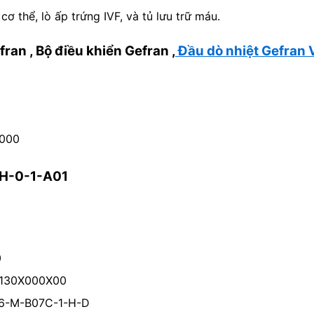
ơ thể, lò ấp trứng IVF, và tủ lưu trữ máu.
efran
,
Bộ điều khiển Gefran ,
Đầu dò nhiệt Gefran 
-000
2H-0-1-A01
0
2130X000X00
2-6-M-B07C-1-H-D