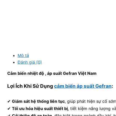
Mô tả
Đánh giá (0)
Cảm biến nhiệt độ , áp suất Gefran Việt Nam
Lợi Ích Khi Sử Dụng
cảm biến áp suất Gefran
:
✔
Giám sát hệ thống liên tục
, giúp phát hiện sự cố sớm
✔
Tối ưu hóa hiệu suất thiết bị
, tiết kiệm năng lượng v
✔
Cải thiện độ an toàn
, đặc biệt trong ngành dầu khí, 