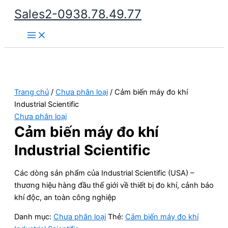
Nhảy
Sales2-0938.78.49.77
tới
Main
nội
Menu
dung
Trang chủ
/
Chưa phân loại
/ Cảm biến máy đo khí
Industrial Scientific
Chưa phân loại
Cảm biến máy đo khí
Industrial Scientific
Các dòng sản phẩm của Industrial Scientific (USA) –
thương hiệu hàng đầu thế giới về thiết bị đo khí, cảnh báo
khí độc, an toàn công nghiệp
Danh mục:
Chưa phân loại
Thẻ:
Cảm biến máy đo khí