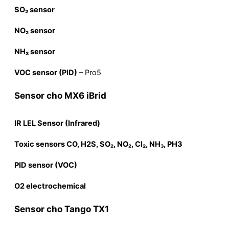
SO₂ sensor
NO₂ sensor
NH₃ sensor
VOC sensor (PID)
– Pro5
Sensor cho MX6 iBrid
IR LEL Sensor (Infrared)
Toxic sensors CO, H2S, SO₂, NO₂, Cl₂, NH₃, PH3
PID sensor (VOC)
O2 electrochemical
Sensor cho Tango TX1