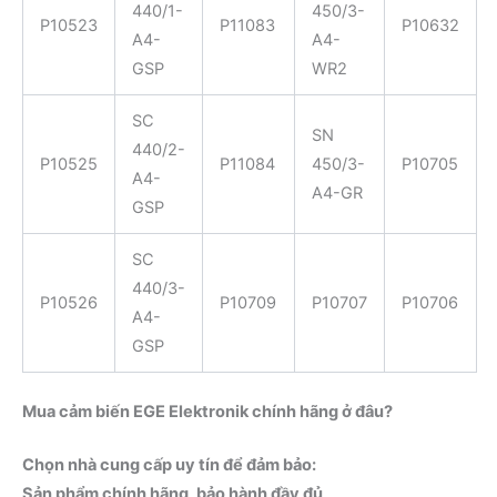
440/1-
450/3-
P10523
P11083
P10632
A4-
A4-
GSP
WR2
SC
SN
440/2-
P10525
P11084
450/3-
P10705
A4-
A4-GR
GSP
SC
440/3-
P10526
P10709
P10707
P10706
A4-
GSP
Mua cảm biến EGE Elektronik chính hãng ở đâu?
Chọn nhà cung cấp uy tín để đảm bảo:
Sản phẩm chính hãng, bảo hành đầy đủ
.