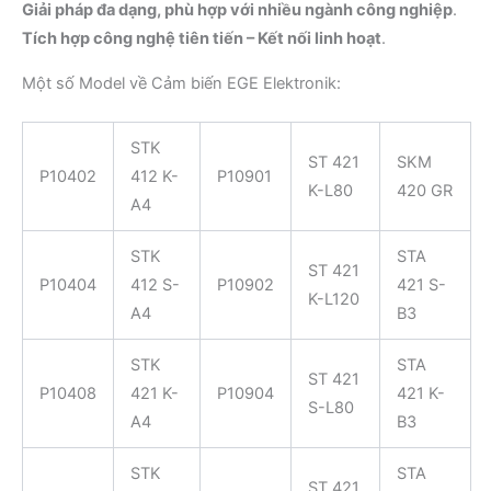
Giải pháp đa dạng, phù hợp với nhiều ngành công nghiệp
.
Tích hợp công nghệ tiên tiến – Kết nối linh hoạt
.
Một số Model về Cảm biến EGE Elektronik:
STK
ST 421
SKM
P10402
412 K-
P10901
K-L80
420 GR
A4
STK
STA
ST 421
P10404
412 S-
P10902
421 S-
K-L120
A4
B3
STK
STA
ST 421
P10408
421 K-
P10904
421 K-
S-L80
A4
B3
STK
STA
ST 421