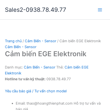
Nhảy
Sales2-0938.78.49.77
tới
Main
nội
dung
Men
Trang chủ
/
Cảm Biến - Sensor
/ Cảm biến EGE Elektronik
Cảm Biến - Sensor
Cảm biến EGE Elektronik
Danh mục:
Cảm Biến - Sensor
Thẻ:
Cảm biến EGE
Elektronik
Hotline tư vấn kỹ thuật:
0938.78.49.77
Yêu cầu báo giá / Tư vấn chọn model
Email: thao@hoangthienphat.com Hỗ trợ tư vấn và
báo giá.