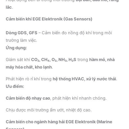
lắc
.
Cảm biến khí EGE Elektronik (Gas Sensors)
Dòng GDS, GFS
– Cảm biến đo nồng độ khí trong môi
trường làm việc.
Ứng dụng:
Giám sát khí
CO₂, CH₄, O₂, NH₃, H₂S
trong
hầm mỏ, nhà
máy hóa chất, kho lạnh
.
Phát hiện rò rỉ khí trong
hệ thống HVAC, xử lý nước thải
.
Ưu điểm:
Cảm biến độ nhạy cao
, phát hiện khí nhanh chóng.
Chịu được môi trường ẩm ướt, nhiệt độ cao.
Cảm biến cho ngành hàng hải EGE Elektronik (Marine