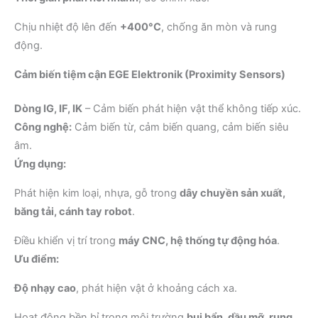
Chịu nhiệt độ lên đến
+400°C
, chống ăn mòn và rung
động.
Cảm biến tiệm cận EGE Elektronik (Proximity Sensors)
Dòng IG, IF, IK
– Cảm biến phát hiện vật thể không tiếp xúc.
Công nghệ:
Cảm biến từ, cảm biến quang, cảm biến siêu
âm.
Ứng dụng:
Phát hiện kim loại, nhựa, gỗ trong
dây chuyền sản xuất,
băng tải, cánh tay robot
.
Điều khiển vị trí trong
máy CNC, hệ thống tự động hóa
.
Ưu điểm:
Độ nhạy cao
, phát hiện vật ở khoảng cách xa.
Hoạt động bền bỉ trong môi trường
bụi bẩn, dầu mỡ, rung