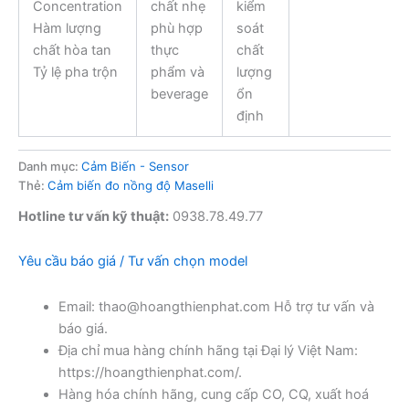
Concentration
chất nhẹ
kiểm
Hàm lượng
phù hợp
soát
chất hòa tan
thực
chất
Tỷ lệ pha trộn
phẩm và
lượng
beverage
ổn
định
Danh mục:
Cảm Biến - Sensor
Thẻ:
Cảm biến đo nồng độ Maselli
Hotline tư vấn kỹ thuật:
0938.78.49.77
Yêu cầu báo giá / Tư vấn chọn model
Email: thao@hoangthienphat.com Hỗ trợ tư vấn và
báo giá.
Địa chỉ mua hàng chính hãng tại Đại lý Việt Nam:
https://hoangthienphat.com/.
Hàng hóa chính hãng, cung cấp CO, CQ, xuất hoá