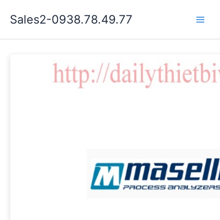
Nhảy
Sales2-0938.78.49.77
tới
Main
nội
dung
Men