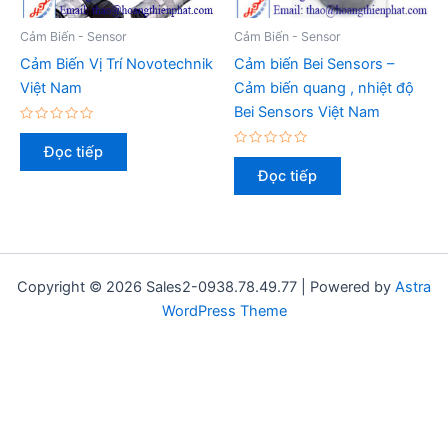
Cảm Biến - Sensor
Cảm Biến - Sensor
Cảm Biến Vị Trí Novotechnik
Cảm biến Bei Sensors –
Việt Nam
Cảm biến quang , nhiệt độ
Bei Sensors Việt Nam
Được
xếp
Đọc tiếp
hạng
Được
0
xếp
Đọc tiếp
5
hạng
sao
0
5
sao
Copyright © 2026 Sales2-0938.78.49.77 | Powered by
Astra
WordPress Theme