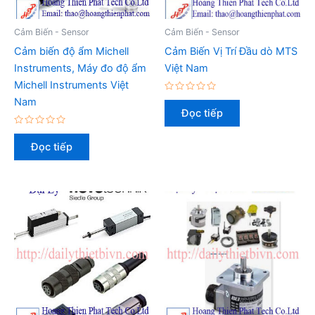
Cảm Biến - Sensor
Cảm Biến - Sensor
Cảm biến độ ẩm Michell
Cảm Biến Vị Trí Đầu dò MTS
Instruments, Máy đo độ ẩm
Việt Nam
Michell Instruments Việt
Được
Nam
xếp
Đọc tiếp
hạng
0
Được
5
xếp
sao
Đọc tiếp
hạng
0
5
sao