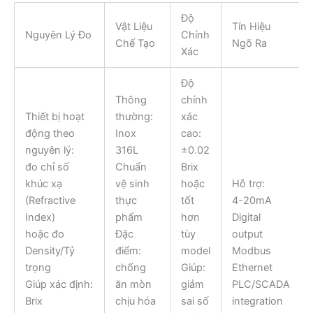
Độ
Vật Liệu
Tín Hiệu
Nguyên Lý Đo
Chính
Chế Tạo
Ngõ Ra
Xác
Độ
Thông
chính
Thiết bị hoạt
thường:
xác
động theo
Inox
cao:
nguyên lý:
316L
±0.02
đo chỉ số
Chuẩn
Brix
khúc xạ
vệ sinh
hoặc
Hỗ trợ:
(Refractive
thực
tốt
4-20mA
Index)
phẩm
hơn
Digital
hoặc đo
Đặc
tùy
output
Density/Tỷ
điểm:
model
Modbus
trọng
chống
Giúp:
Ethernet
Giúp xác định:
ăn mòn
giảm
PLC/SCADA
Brix
chịu hóa
sai số
integration