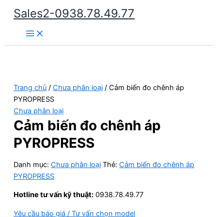
Nhảy
Sales2-0938.78.49.77
tới
Main
nội
Menu
dung
Trang chủ
/
Chưa phân loại
/ Cảm biến đo chênh áp
PYROPRESS
Chưa phân loại
Cảm biến đo chênh áp
PYROPRESS
Danh mục:
Chưa phân loại
Thẻ:
Cảm biến đo chênh áp
PYROPRESS
Hotline tư vấn kỹ thuật:
0938.78.49.77
Yêu cầu báo giá / Tư vấn chọn model