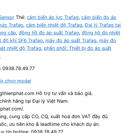
Sensor
Thẻ:
cảm biến áp lực Trafag
,
cảm biến đo áp
mức Trafag
,
cảm biến nhiệt độ Trafag
,
Đại lý Trafag tại
ung cấp
,
đồng hồ đo áp suất Trafag
,
đồng hồ đo nhiệt
t độ khí SF6 Trafag
,
máy đo áp suất Trafag
,
máy đo
át nhiệt độ Trafag
,
phân phối: Thiết bị đo áp suất
.
:
0938.78.49.77
ấn chọn model
thienphat.com Hỗ trợ tư vấn và báo giá.
chính hãng tại Đại lý Việt Nam:
nphat.com/.
ãng, cung cấp CO, CQ, xuất hoá đơn VAT đầy đủ.
ốc, ưu tiên kho & leadtime cho khách dự án.
y tín hotline: 0938.78.49.77.