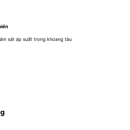
biển
giám sát áp suất trong khoang tàu
ag