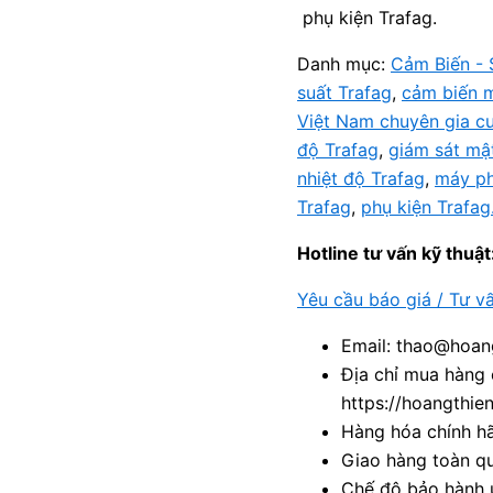
phụ kiện Trafag.
Danh mục:
Cảm Biến - 
suất Trafag
,
cảm biến 
Việt Nam chuyên gia c
độ Trafag
,
giám sát mậ
nhiệt độ Trafag
,
máy ph
Trafag
,
phụ kiện Trafag
Hotline tư vấn kỹ thuật
Yêu cầu báo giá / Tư v
Email: thao@hoang
Địa chỉ mua hàng 
https://hoangthie
Hàng hóa chính h
Giao hàng toàn qu
Chế độ bảo hành u