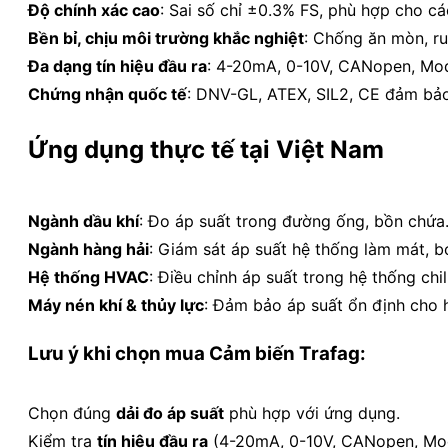
Độ chính xác cao
: Sai số chỉ ±0.3% FS, phù hợp cho c
Bền bỉ, chịu môi trường khắc nghiệt
: Chống ăn mòn, ru
Đa dạng tín hiệu đầu ra
: 4-20mA, 0-10V, CANopen, Mod
Chứng nhận quốc tế
: DNV-GL, ATEX, SIL2, CE đảm bảo
Ứng dụng thực tế tại Việt Nam
Ngành dầu khí
: Đo áp suất trong đường ống, bồn chứa
Ngành hàng hải
: Giám sát áp suất hệ thống làm mát, b
Hệ thống HVAC
: Điều chỉnh áp suất trong hệ thống chi
Máy nén khí & thủy lực
: Đảm bảo áp suất ổn định cho h
Lưu ý khi chọn mua Cảm biến Trafag:
Chọn đúng
dải đo áp suất
phù hợp với ứng dụng.
Kiểm tra
tín hiệu đầu ra
(4-20mA, 0-10V, CANopen, Modb