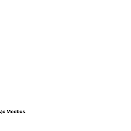
oặc Modbus
.