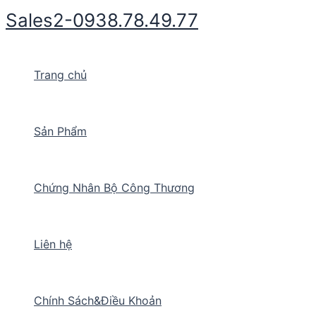
Nhảy
Sales2-0938.78.49.77
tới
nội
dung
Trang chủ
Sản Phẩm
Chứng Nhân Bộ Công Thương
Liên hệ
Chính Sách&Điều Khoản