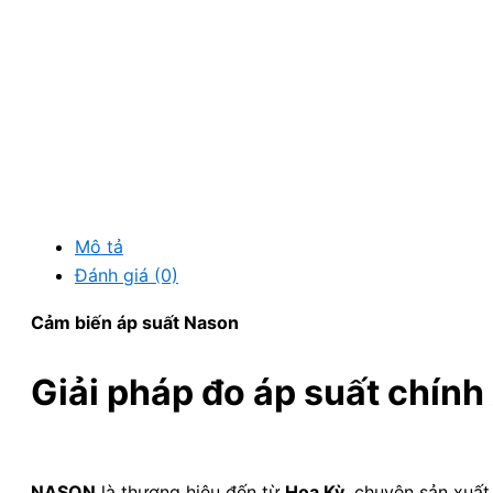
Mô tả
Đánh giá (0)
Cảm biến áp suất Nason
Giải pháp đo áp suất chính
NASON
là thương hiệu đến từ
Hoa Kỳ
, chuyên sản xuấ