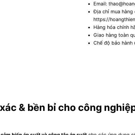
Email: thao@hoang
Địa chỉ mua hàng 
https://hoangthie
Hàng hóa chính h
Giao hàng toàn qu
Chế độ bảo hành u
 xác & bền bỉ cho công nghiệ
t
cảm biến áp suất và công tắc áp suất
cho các ứng dụng cô