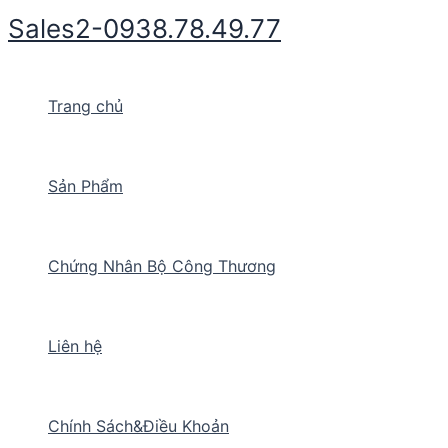
Nhảy
Sales2-0938.78.49.77
tới
nội
dung
Trang chủ
Sản Phẩm
Chứng Nhân Bộ Công Thương
Liên hệ
Chính Sách&Điều Khoản