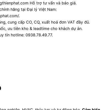
thienphat.com Hỗ trợ tư vấn và báo giá.
chính hãng tại Đại lý Việt Nam:
nphat.com/.
ãng, cung cấp CO, CQ, xuất hoá đơn VAT đầy đủ.
ốc, ưu tiên kho & leadtime cho khách dự án.
y tín hotline: 0938.78.49.77.
p
ng nghiệp, HVAC, thủy lực và tự động hóa.
Cảm biến