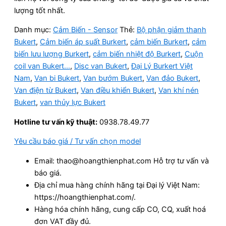
lượng tốt nhất.
Danh mục:
Cảm Biến - Sensor
Thẻ:
Bộ phận giảm thanh
Bukert
,
Cảm biến áp suất Burkert
,
cảm biến Burkert
,
cảm
biến lưu lượng Burkert
,
cảm biến nhiệt độ Burkert
,
Cuộn
coil van Bukert…
,
Disc van Bukert
,
Đại Lý Burkert Việt
Nam
,
Van bi Bukert
,
Van bướm Bukert
,
Van đảo Bukert
,
Van điện từ Bukert
,
Van điều khiển Bukert
,
Van khí nén
Bukert
,
van thủy lực Bukert
Hotline tư vấn kỹ thuật:
0938.78.49.77
Yêu cầu báo giá / Tư vấn chọn model
Email: thao@hoangthienphat.com Hỗ trợ tư vấn và
báo giá.
Địa chỉ mua hàng chính hãng tại Đại lý Việt Nam:
https://hoangthienphat.com/.
Hàng hóa chính hãng, cung cấp CO, CQ, xuất hoá
đơn VAT đầy đủ.