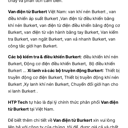
chảy và phân tích cảm biến.
Van điện từ Burkert
Việt Nam: van khí nén Burkert , van
điều khiển áp suất Burkert ,Van điện từ điều khiển bằng
khí nén Burkert, van điện từ điện điều khiển bằng động cơ
Burkert, van điện từ vận hành bằng tay Burkert, Van kiểm
tra Burkert, van ngắt Burkert, van xả nhanh Burkert, van
công tắc giới hạn Burkert.
Các bộ kiểm tra & điều khiển
Burkert
: điều khiển khí nén
Burkert, Động cơ điện điều khiển Burkert, Bộ điều khiển
Burkert …
Xi lanh và các bộ truyền động
Burkert
: Thiết bị
truyền động cơ điện Burkert, Thiết bị truyền động khí nén
Burkert ,Xy lanh khí nén Burkert, Chuyển đổi giới hạn cho
xi lanh Burkert .
HTP Tech
tự hào là đại lý chính thức phân phối
Van điện
từ Burkert
tại Việt Nam.
Để biết thêm chi tiết về
Van điện từ Burkert
xin vui lòng
liên hệ với công ty của chúng tôi để được giá cả và chất