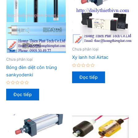
Chưa phân loại
Xy lanh hơi Airtac
Chưa phân loại
Bóng đèn diệt côn trùng
Được
sankyodenki
xếp
Đọc tiếp
hạng
0
5
Được
sao
xếp
Đọc tiếp
hạng
0
5
sao