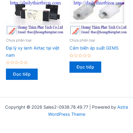
Chưa phân loại
Chưa phân loại
Đại lý xy lanh Airtac tại việt
Cảm biến áp suất GEMS
nam
Được
xếp
Đọc tiếp
Được
hạng
xếp
0
Đọc tiếp
hạng
5
0
sao
5
sao
Copyright © 2026 Sales2-0938.78.49.77 | Powered by
Astra
WordPress Theme