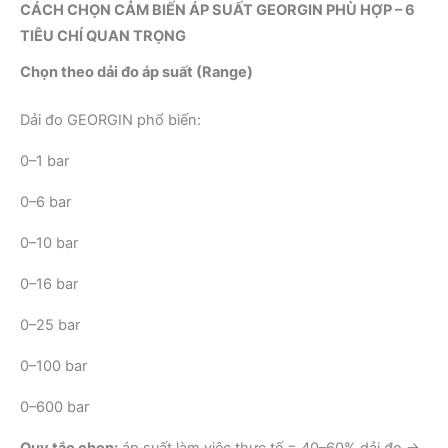
CÁCH CHỌN CẢM BIẾN ÁP SUẤT GEORGIN PHÙ HỢP – 6
TIÊU CHÍ QUAN TRỌNG
Chọn theo dải đo áp suất (Range)
Dải đo GEORGIN phổ biến:
0–1 bar
0–6 bar
0–10 bar
0–16 bar
0–25 bar
0–100 bar
0–600 bar
Quy tắc chọn:
áp suất làm việc thực tế = 40–60% dải đo →