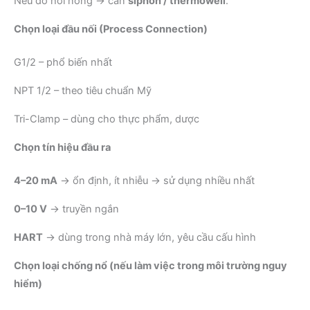
Nếu đo hơi nóng → cần
siphon / thermowell
.
Chọn loại đầu nối (Process Connection)
G1/2 – phổ biến nhất
NPT 1/2 – theo tiêu chuẩn Mỹ
Tri-Clamp – dùng cho thực phẩm, dược
Chọn tín hiệu đầu ra
4–20 mA
→ ổn định, ít nhiễu → sử dụng nhiều nhất
0–10 V
→ truyền ngắn
HART
→ dùng trong nhà máy lớn, yêu cầu cấu hình
Chọn loại chống nổ (nếu làm việc trong môi trường nguy
hiểm)