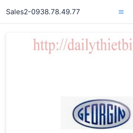
Nhảy
Sales2-0938.78.49.77
tới
Main
nội
dung
Men