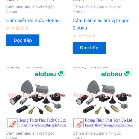
Cảm biến siêu âm vị trí góc
Cảm biến siêu âm vị trí góc
Elobau
Elobau
Cảm biến Đo mức Elobau
Cảm biến siêu âm vị trí góc
Elobau
Được
xếp
Đọc tiếp
hạng
Được
0
xếp
Đọc tiếp
5
hạng
sao
0
5
sao
Cảm biến siêu âm vị trí góc
Cảm biến siêu âm vị trí góc
Elobau
Elobau