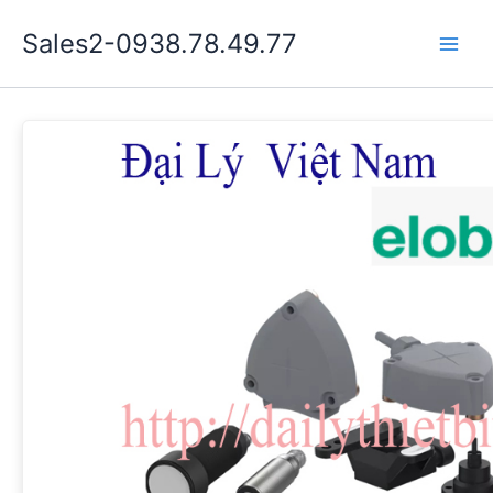
Nhảy
Sales2-0938.78.49.77
tới
Main
nội
dung
Men