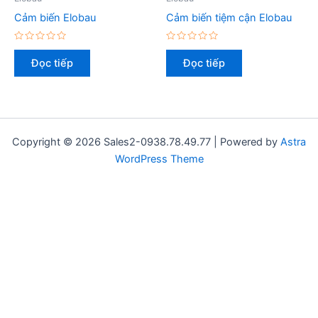
Cảm biến Elobau
Cảm biến tiệm cận Elobau
Được
Được
xếp
xếp
Đọc tiếp
Đọc tiếp
hạng
hạng
0
0
5
5
sao
sao
Copyright © 2026 Sales2-0938.78.49.77 | Powered by
Astra
WordPress Theme