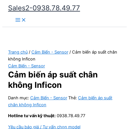
Nhảy
Sales2-0938.78.49.77
tới
Main
nội
Menu
dung
Trang chủ
/
Cảm Biến - Sensor
/ Cảm biến áp suất chân
không Inficon
Cảm Biến - Sensor
Cảm biến áp suất chân
không Inficon
Danh mục:
Cảm Biến - Sensor
Thẻ:
Cảm biến áp suất
chân không Inficon
Hotline tư vấn kỹ thuật:
0938.78.49.77
Yêu cầu báo giá / Tư vấn chọn model