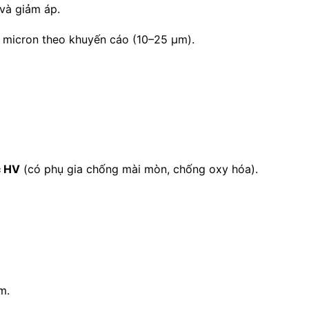
và giảm áp.
micron theo khuyến cáo (10–25 µm).
 HV
(có phụ gia chống mài mòn, chống oxy hóa).
m.