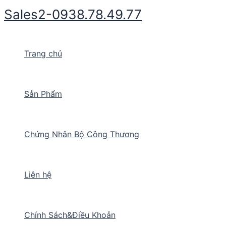
Nhảy
Sales2-0938.78.49.77
tới
nội
dung
Trang chủ
Sản Phẩm
Chứng Nhân Bộ Công Thương
Liên hệ
Chính Sách&Điều Khoản