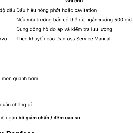
Ghi chú
 độ dầu
Dấu hiệu hỏng phớt hoặc cavitation
Nếu môi trường bẩn có thể rút ngắn xuống 500 giờ
Dùng đồng hồ đo áp và kiểm tra lưu lượng
ervo
Theo khuyến cáo Danfoss Service Manual
ăn mòn quanh bơm.
 quản chống gỉ.
 nên gắn
bộ giảm chấn / đệm cao su
.