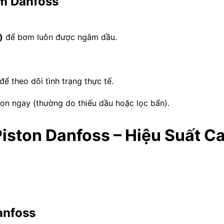
ơm Danfoss
)
để bơm luôn được ngâm dầu.
ể theo dõi tình trạng thực tế.
ion ngay (thường do thiếu dầu hoặc lọc bẩn).
ston Danfoss – Hiệu Suất Ca
anfoss