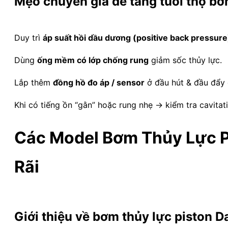
Mẹo chuyên gia để tăng tuổi thọ b
Duy trì
áp suất hồi dầu dương (positive back pressure
Dùng
ống mềm có lớp chống rung
giảm sốc thủy lực.
Lắp thêm
đồng hồ đo áp / sensor
ở đầu hút & đầu đẩy đ
Khi có tiếng ồn “gằn” hoặc rung nhẹ → kiểm tra cavitat
Các Model Bơm Thủy Lực Pi
Rãi
Giới thiệu về bơm thủy lực piston D