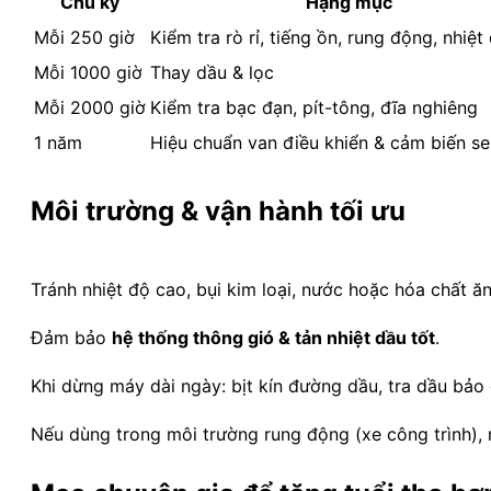
Chu kỳ
Hạng mục
Mỗi 250 giờ
Kiểm tra rò rỉ, tiếng ồn, rung động, nhiệt
Mỗi 1000 giờ
Thay dầu & lọc
Mỗi 2000 giờ
Kiểm tra bạc đạn, pít-tông, đĩa nghiêng
1 năm
Hiệu chuẩn van điều khiển & cảm biến s
Môi trường & vận hành tối ưu
Tránh nhiệt độ cao, bụi kim loại, nước hoặc hóa chất 
Đảm bảo
hệ thống thông gió & tản nhiệt dầu tốt
.
Khi dừng máy dài ngày: bịt kín đường dầu, tra dầu bảo
Nếu dùng trong môi trường rung động (xe công trình),