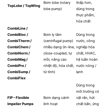
Bơm lobe (rotary
thấp hơn,
TopLobe / TopWing
lobe pump)
dùng trong
thực phẩm,
hóa chất
CombiLine /
CombiBloc /
Bơm ly tâm
Dùng trong
CombiTherm /
(centrifugal pump)
nước, công
CombiChem /
nhiều dạng (in-line,
nghiệp hóa
CombiNorm /
close-coupled, tự
chất, HVAC,
CombiMag /
mồi, nâng cao
hệ tuần hoàn
CombiPro /
nhiệt độ, hóa chất,
nước nóng /
CombiSump /
từ tính)
lạnh
CombiFlex
Dùng trong
môi trường có
FIP – Flexible
Bơm dạng cánh
vật rắn, hút
Impeller Pumps
linh hoạt
chất bẩn, ứng