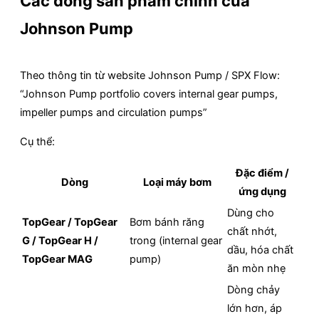
Các dòng sản phẩm chính của
Johnson Pump
Theo thông tin từ website Johnson Pump / SPX Flow:
“Johnson Pump portfolio covers internal gear pumps,
impeller pumps and circulation pumps”
Cụ thể:
Đặc điểm /
Dòng
Loại máy bơm
ứng dụng
Dùng cho
TopGear / TopGear
Bơm bánh răng
chất nhớt,
G / TopGear H /
trong (internal gear
dầu, hóa chất
TopGear MAG
pump)
ăn mòn nhẹ
Dòng chảy
lớn hơn, áp