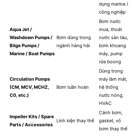
dụng marine /
công nghiệp
Bơm nước
Aqua Jet /
mưa, thoát
Washdown Pumps /
Bơm dùng trong
nước sàn tàu,
Bilge Pumps /
ngành hàng hải
bơm khoang
Marine / Boat Pumps
máy, pump
rửa boong
Dùng trong
Circulation Pumps
máy làm mát,
(CM, MCV, MCHZ,
Bơm tuần hoàn
hệ thống
C0, etc.)
nước nóng,
HVAC
Cánh bơm,
Impeller Kits / Spare
Linh kiện thay thế
gasket, vỏ
Parts / Accessories
bơm thay thế