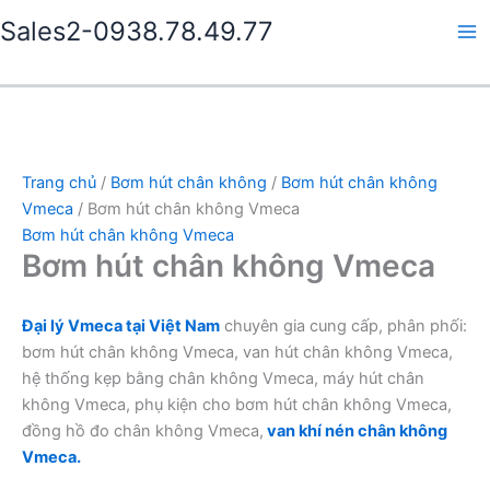
Nhảy
Sales2-0938.78.49.77
tới
Ma
nội
dung
Me
Trang chủ
/
Bơm hút chân không
/
Bơm hút chân không
Vmeca
/ Bơm hút chân không Vmeca
Bơm hút chân không Vmeca
Bơm hút chân không Vmeca
Đại lý Vmeca tại Việt Nam
chuyên gia cung cấp, phân phối:
bơm hút chân không Vmeca, van hút chân không Vmeca,
hệ thống kẹp bằng chân không Vmeca, máy hút chân
không Vmeca, phụ kiện cho bơm hút chân không Vmeca,
đồng hồ đo chân không Vmeca,
van khí nén chân không
Vmeca.