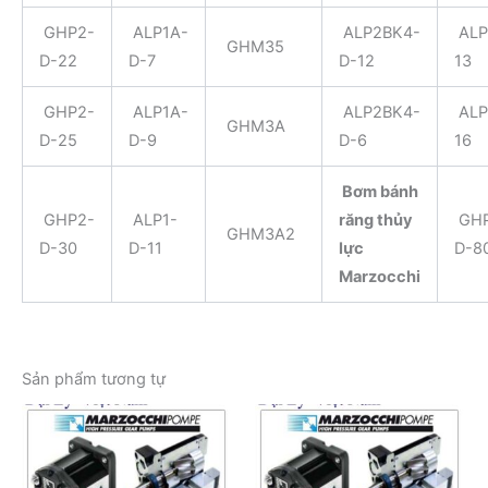
GHP2-
ALP1A-
ALP2BK4-
ALP
GHM35
D-22
D-7
D-12
13
GHP2-
ALP1A-
ALP2BK4-
ALP
GHM3A
D-25
D-9
D-6
16
Bơm bánh
GHP2-
ALP1-
răng thủy
GHP
GHM3A2
D-30
D-11
lực
D-8
Marzocchi
Sản phẩm tương tự