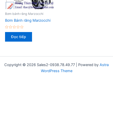
Bơm bánh răng Marzocchi
Bơm Bánh răng Marzocchi
Được
xếp
Đọc tiếp
hạng
0
5
sao
Copyright © 2026 Sales2-0938.78.49.77 | Powered by
Astra
WordPress Theme