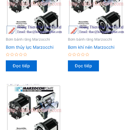
Bơm bánh răng Marzocchi
Bơm bánh răng Marzocchi
Bơm thủy lực Marzocchi
Bơm khí nén Marzocchi
Được
Được
xếp
xếp
Đọc tiếp
Đọc tiếp
hạng
hạng
0
0
5
5
sao
sao