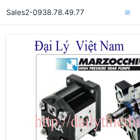
Nhảy
Sales2-0938.78.49.77
tới
Main
nội
dung
Men