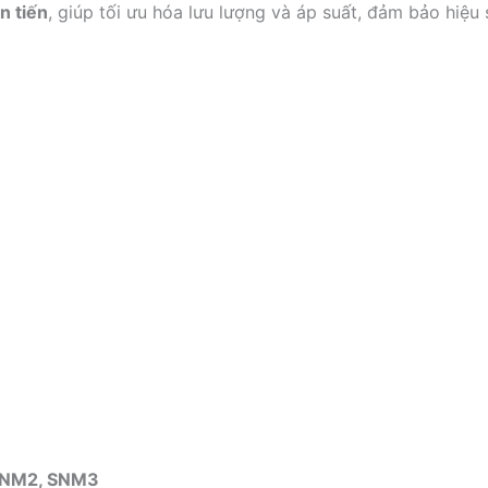
n tiến
, giúp tối ưu hóa lưu lượng và áp suất, đảm bảo hiệ
 SNM2, SNM3