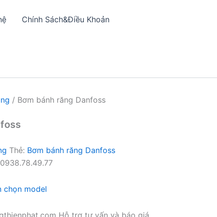
hệ
Chính Sách&Điều Khoản
ăng
/ Bơm bánh răng Danfoss
nfoss
ng
Thẻ:
Bơm bánh răng Danfoss
0938.78.49.77
n chọn model
thienphat.com Hỗ trợ tư vấn và báo giá.