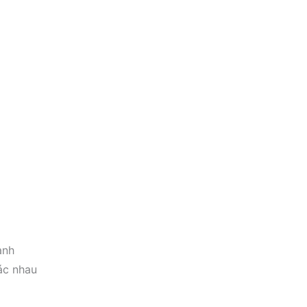
ành
ác nhau