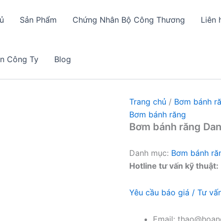
ủ
Sản Phẩm
Chứng Nhân Bộ Công Thương
Liên 
in Công Ty
Blog
Trang chủ
/
Bơm bánh r
Bơm bánh răng
Bơm bánh răng Da
Danh mục:
Bơm bánh ră
Hotline tư vấn kỹ thuật:
Yêu cầu báo giá / Tư vấ
Email: thao@hoang