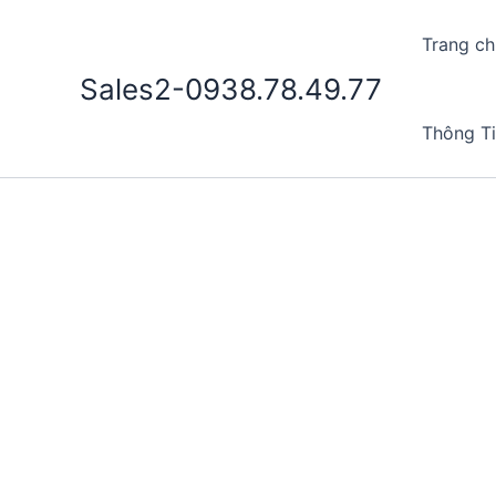
Nhảy
tới
Trang ch
nội
Sales2-0938.78.49.77
dung
Thông T