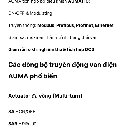
AUMA tích hợp bộ điều khiển
AUMATIC
:
ON/OFF & Modulating
Truyền thông:
Modbus, Profibus, Profinet, Ethernet
Giám sát mô-men, hành trình, trạng thái van
Giảm rủi ro khi nghiệm thu & tích hợp DCS
.
Các dòng bộ truyền động van điện
AUMA phổ biến
Actuator đa vòng (Multi-turn)
SA
– ON/OFF
SAR
– Điều tiết