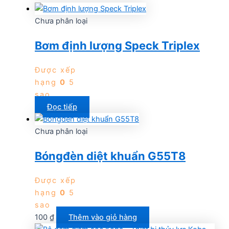
Chưa phân loại
Bơm định lượng Speck Triplex
Được xếp
hạng
0
5
sao
Đọc tiếp
Chưa phân loại
Bóngđèn diệt khuẩn G55T8
Được xếp
hạng
0
5
sao
100
₫
Thêm vào giỏ hàng