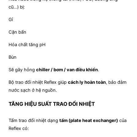
cũ…) bị:
Gỉ
Cặn bẩn
Hóa chất tăng pH
Bùn
Sẽ gây hỏng
chiller / bơm / van điều khiển
.
Bộ trao đổi nhiệt Reflex giúp
cách ly hoàn toàn
, bảo đảm
nước sạch ở hệ nguồn.
TĂNG HIỆU SUẤT TRAO ĐỔI NHIỆT
Tấm trao đổi nhiệt dạng
tấm (plate heat exchanger)
của
Reflex có: