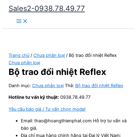
Nhảy
Sales2-0938.78.49.77
tới
Main
nội
Menu
dung
Trang chủ
/
Chưa phân loại
/ Bộ trao đổi nhiệt Reflex
Chưa phân loại
Bộ trao đổi nhiệt Reflex
Danh mục:
Chưa phân loại
Thẻ:
Bộ trao đổi nhiệt Reflex
Hotline tư vấn kỹ thuật:
0938.78.49.77
Yêu cầu báo giá / Tư vấn chọn model
Email: thao@hoangthienphat.com Hỗ trợ tư vấn và
báo giá.
Địa chỉ mua hàng chính hãng tại Đại lý Việt Nam: