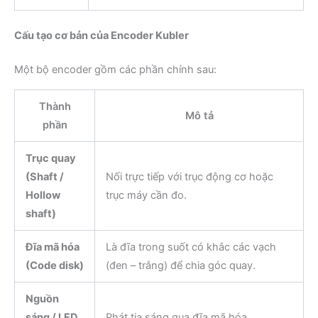
Cấu tạo cơ bản của Encoder Kubler
Một bộ encoder gồm các phần chính sau:
Thành
Mô tả
phần
Trục quay
(Shaft /
Nối trực tiếp với trục động cơ hoặc
Hollow
trục máy cần đo.
shaft)
Đĩa mã hóa
Là đĩa trong suốt có khắc các vạch
(Code disk)
(đen – trắng) để chia góc quay.
Nguồn
sáng / LED
Phát tia sáng qua đĩa mã hóa.