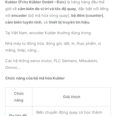
Kubler (Fritz Kübler GmbH – Đức)
là hãng hàng đầu thế
giới về
cảm biến đo vị trí và tốc độ quay
, đặc biệt nổi tiếng
với
encoder
(bộ mã hóa vòng quay),
bộ đếm (counter)
,
cảm biến tuyến tính
, và
thiết bị truyền tín hiệu
.
Tại Việt Nam, encoder Kubler thường dùng trong:
Nhà máy tự động hóa, đóng gói, dệt, in, thực phẩm, xi
măng, thép, cảng…
Các hệ thống servo motor, PLC Siemens, Mitsubishi,
Omron…
Chức năng của bộ mã hóa Kubler
Chức
Giải thích
năng
Biến chuyển động quay cơ học thành
Đo tốc độ