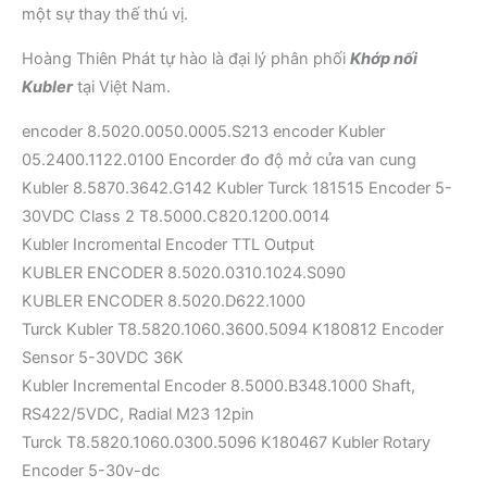
một sự thay thế thú vị.
Hoàng Thiên Phát tự hào là đại lý phân phối
Khớp nối
Kubler
tại Việt Nam.
encoder 8.5020.0050.0005.S213 encoder Kubler
05.2400.1122.0100 Encorder đo độ mở cửa van cung
Kubler 8.5870.3642.G142 Kubler Turck 181515 Encoder 5-
30VDC Class 2 T8.5000.C820.1200.0014
Kubler Incromental Encoder TTL Output
KUBLER ENCODER 8.5020.0310.1024.S090
KUBLER ENCODER 8.5020.D622.1000
Turck Kubler T8.5820.1060.3600.5094 K180812 Encoder
Sensor 5-30VDC 36K
Kubler Incremental Encoder 8.5000.B348.1000 Shaft,
RS422/5VDC, Radial M23 12pin
Turck T8.5820.1060.0300.5096 K180467 Kubler Rotary
Encoder 5-30v-dc