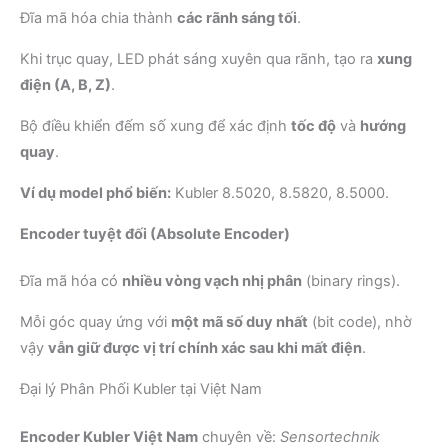
Đĩa mã hóa chia thành
các rãnh sáng tối
.
Khi trục quay, LED phát sáng xuyên qua rãnh, tạo ra
xung
điện (A, B, Z)
.
Bộ điều khiển đếm số xung để xác định
tốc độ
và
hướng
quay
.
Ví dụ model phổ biến:
Kubler 8.5020, 8.5820, 8.5000.
Encoder tuyệt đối (Absolute Encoder)
Đĩa mã hóa có
nhiều vòng vạch nhị phân
(binary rings).
Mỗi góc quay ứng với
một mã số duy nhất
(bit code), nhờ
vậy
vẫn giữ được vị trí chính xác sau khi mất điện
.
Đại lý Phân Phối Kubler tại Việt Nam
Encoder Kubler Việt Nam
chuyên về:
Sensortechnik