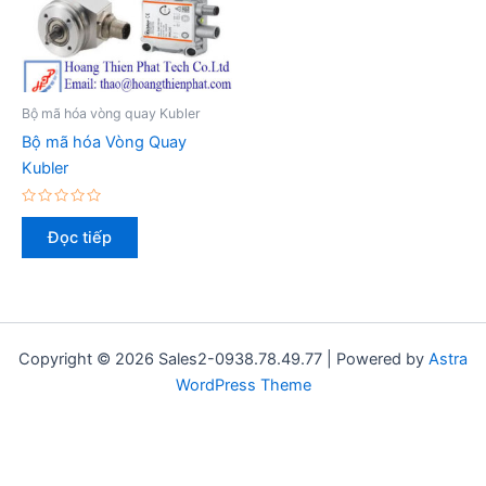
Bộ mã hóa vòng quay Kubler
Bộ mã hóa Vòng Quay
Kubler
Được
xếp
Đọc tiếp
hạng
0
5
sao
Copyright © 2026 Sales2-0938.78.49.77 | Powered by
Astra
WordPress Theme