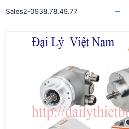
Nhảy
Sales2-0938.78.49.77
tới
Main
nội
dung
Men